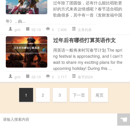
过年除了团圆饭，还有什么能比唱歌更
好的方式来表达情感呢？春节适合唱的
歌曲很多，其中有一首《发财发福中国
年》，由...
gnh
02-10
0
406
文章列表
过年后有哪些打算英语作文
用英语一般将来时写春节计划 The spri
ng festival is approaching, and I can\'t
wait to share my exciting plans for the
upcoming holiday! During this ...
gnh
02-10
0
717
春节2024
1
2
3
下一页
尾页
☚