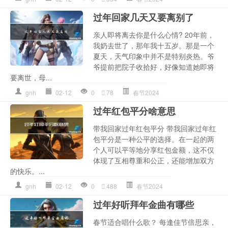
过年回家几天又要离别了
亲人即将离去你是什么心情? 20年前，
我奶去世了，那年我十五岁。那是一个
夏天，天气印象中并不是特别炎热。爷
爷提前把院子收拾好，好像知道她即将
要离世，母...
gnh
02-12
0
78
春节2024
过年红包平分啥意思
带我回家过年红包平分 带我回家过年红
包平分是一种公平的选择。在一起的两
个人可以平等地分享红包金额，这不仅
体现了互相尊重和公正，还能增加双方
的快乐。...
gnh
02-12
0
488
春节2024
过年好听拜年金曲有哪些
春节适合唱什么歌？ 每逢佳节倍思亲，