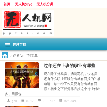
首页
无人机知识
无人机分类
网站导航
>
作者“gnh”的文章
过年还在上班的职业有哪些
现在除了外卖员，滴滴司机，快递员，
还有什么职业可以付出就有回报的? 谢
邀请！每一种工作只要有付出就有回
报！相比之下我觉得月嫂这个行业付出
多，回报也...
gnh
02-17
0
137
春节2024