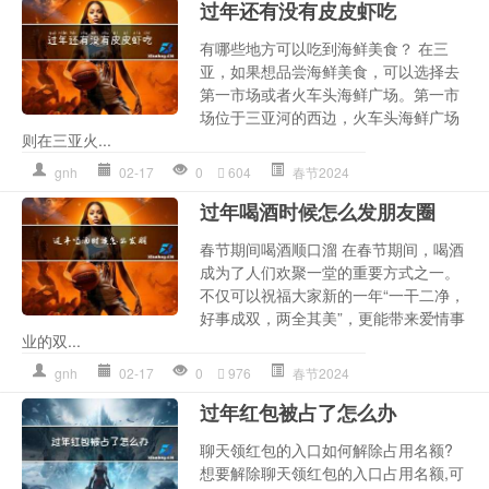
过年还有没有皮皮虾吃
有哪些地方可以吃到海鲜美食？ 在三
亚，如果想品尝海鲜美食，可以选择去
第一市场或者火车头海鲜广场。第一市
场位于三亚河的西边，火车头海鲜广场
则在三亚火...
gnh
02-17
0
604
春节2024
过年喝酒时候怎么发朋友圈
春节期间喝酒顺口溜 在春节期间，喝酒
成为了人们欢聚一堂的重要方式之一。
不仅可以祝福大家新的一年“一干二净，
好事成双，两全其美”，更能带来爱情事
业的双...
gnh
02-17
0
976
春节2024
过年红包被占了怎么办
聊天领红包的入口如何解除占用名额?
想要解除聊天领红包的入口占用名额,可