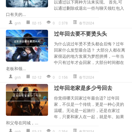
以通过以下两种方法来实现。 首先,可
以通过删除或退出一些与聊天领红包入
口有关的...
gnh
02-15
0
378
春节2024
过年回去要不要烫头头
为什么说过年烫不烫头都会后悔？过年
回家什么发型最合适？ 大部分人都在离
家很远的地方发展为梦想拼搏，一年当
中只有过年才会回家，大部分时间都在
老板和领...
gnh
02-12
0
156
春节2024
过年回老家是多少号回去
你觉得哪天回家过年最合适? 过年回
家，不仅是一个传统，更是一种心灵的
温暖。无论是一起旅行，还是在家过
年，只要和家人在一起，就是年。如果
和父母在同城，...
gnh
02-12
0
354
春节2024