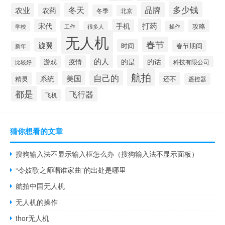
多少钱
品牌
冬天
农业
农药
冬季
北京
打药
宋代
手机
攻略
工作
操作
学校
很多人
无人机
春节
旋翼
时间
春节期间
新年
的人
的是
的话
疫情
游戏
科技有限公司
比较好
航拍
自己的
美国
系统
精灵
还不
遥控器
都是
飞行器
飞机
猜你想看的文章
搜狗输入法不显示输入框怎么办（搜狗输入法不显示面板）
“令妓歌之师唱谁家曲”的出处是哪里
航拍中国无人机
无人机的操作
thor无人机