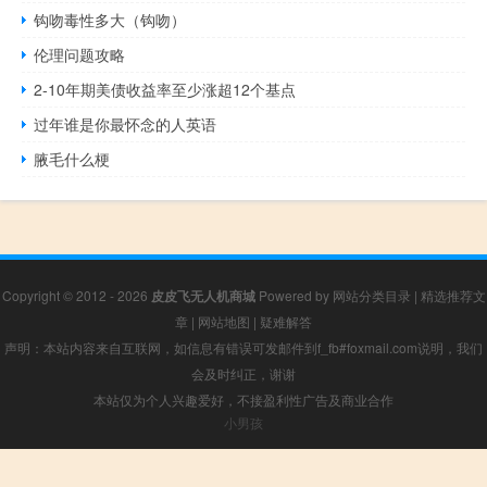
钩吻毒性多大（钩吻）
伦理问题攻略
2-10年期美债收益率至少涨超12个基点
过年谁是你最怀念的人英语
腋毛什么梗
Copyright © 2012 - 2026
皮皮飞无人机商城
Powered by
网站分类目录
|
精选推荐文
章
|
网站地图
|
疑难解答
声明：本站内容来自互联网，如信息有错误可发邮件到f_fb#foxmail.com说明，我们
会及时纠正，谢谢
本站仅为个人兴趣爱好，不接盈利性广告及商业合作
小男孩