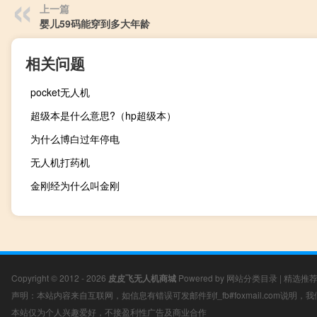
上一篇
婴儿59码能穿到多大年龄
相关问题
pocket无人机
超级本是什么意思?（hp超级本）
为什么博白过年停电
无人机打药机
金刚经为什么叫金刚
Copyright © 2012 - 2026
皮皮飞无人机商城
Powered by
网站分类目录
|
精选推
声明：本站内容来自互联网，如信息有错误可发邮件到f_fb#foxmail.com说明
本站仅为个人兴趣爱好，不接盈利性广告及商业合作