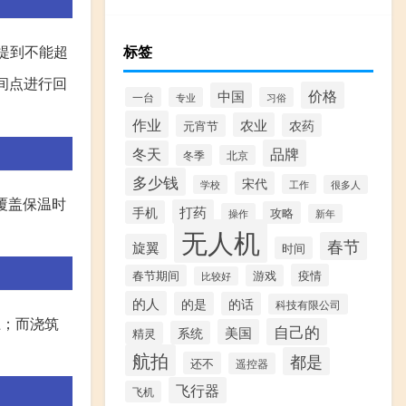
未提到不能超
标签
间点进行回
价格
中国
一台
专业
习俗
作业
农业
农药
元宵节
品牌
冬天
冬季
北京
多少钱
宋代
工作
学校
很多人
覆盖保温时
打药
手机
攻略
操作
新年
无人机
春节
旋翼
时间
疫情
春节期间
游戏
比较好
的人
的是
的话
科技有限公司
上；而浇筑
自己的
美国
系统
精灵
。
航拍
都是
还不
遥控器
飞行器
飞机