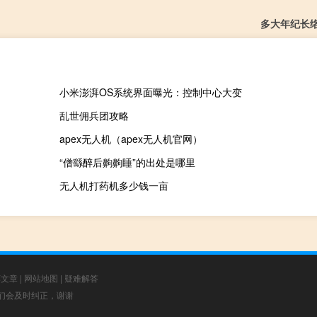
多大年纪长
小米澎湃OS系统界面曝光：控制中心大变
乱世佣兵团攻略
apex无人机（apex无人机官网）
“僧繇醉后齁齁睡”的出处是哪里
无人机打药机多少钱一亩
荐文章
|
网站地图
|
疑难解答
，我们会及时纠正，谢谢