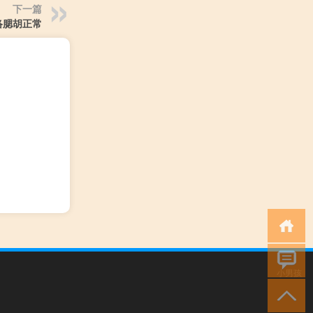
下一篇
络腮胡正常
小男孩