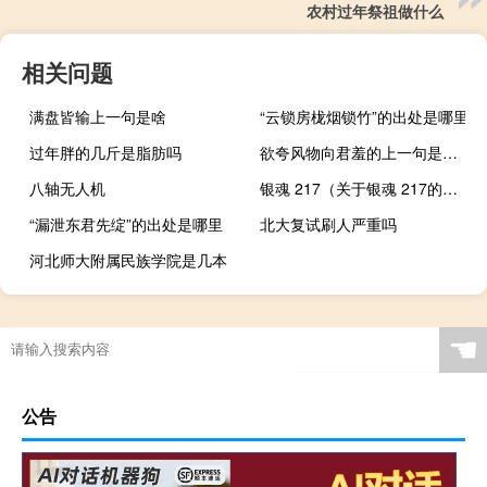
农村过年祭祖做什么
相关问题
满盘皆输上一句是啥
“云锁房栊烟锁竹”的出处是哪里
过年胖的几斤是脂肪吗
欲夸风物向君羞的上一句是什么
八轴无人机
银魂 217（关于银魂 217的介绍）
“漏泄东君先绽”的出处是哪里
北大复试刷人严重吗
河北师大附属民族学院是几本
☚
公告