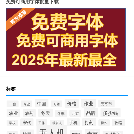
免费可商用字体批量下载
标签
价格
作业
中国
元宵节
一台
专业
习俗
多少钱
品牌
冬天
农业
农药
冬季
北京
打药
宋代
手机
攻略
工作
操作
学校
很多人
无人机
春节
旋翼