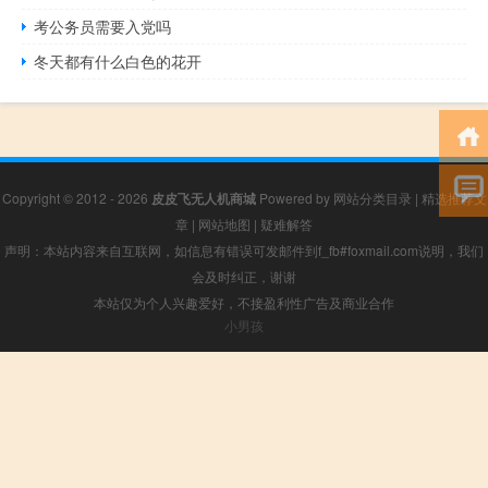
考公务员需要入党吗
冬天都有什么白色的花开
Copyright © 2012 - 2026
皮皮飞无人机商城
Powered by
网站分类目录
|
精选推荐文
章
|
网站地图
|
疑难解答
声明：本站内容来自互联网，如信息有错误可发邮件到f_fb#foxmail.com说明，我们
会及时纠正，谢谢
本站仅为个人兴趣爱好，不接盈利性广告及商业合作
小男孩