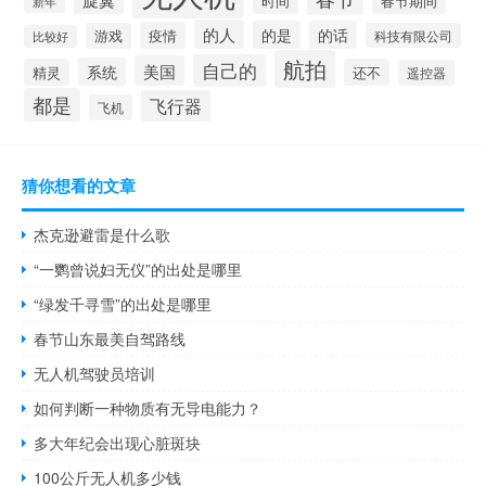
时间
春节期间
新年
的人
的是
的话
疫情
游戏
科技有限公司
比较好
航拍
自己的
美国
系统
精灵
还不
遥控器
都是
飞行器
飞机
猜你想看的文章
杰克逊避雷是什么歌
“一鹦曾说妇无仪”的出处是哪里
“绿发千寻雪”的出处是哪里
春节山东最美自驾路线
无人机驾驶员培训
如何判断一种物质有无导电能力？
多大年纪会出现心脏斑块
100公斤无人机多少钱