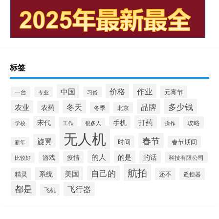
标签
价格
作业
中国
元宵节
一台
专业
习俗
多少钱
品牌
冬天
农业
农药
冬季
北京
打药
宋代
手机
攻略
工作
操作
学校
很多人
无人机
春节
旋翼
时间
春节期间
新年
的人
的是
的话
疫情
游戏
科技有限公司
比较好
航拍
自己的
美国
系统
精灵
还不
遥控器
都是
飞行器
飞机