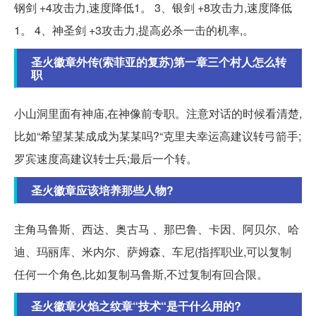
钢剑 +4攻击力,速度降低1。 3、银剑 +8攻击力,速度降低
1。 4、神圣剑 +3攻击力,提高必杀一击的机率,。
圣火徽章外传(索菲亚的复苏)第一章三个村人怎么转
职
小山洞里面有神庙,在神像前专职。注意对话的时候看清楚,
比如“希望某某成成为某某吗?“克里夫幸运高建议转弓箭手;
罗宾速度高建议转士兵;最后一个转。
圣火徽章应该培养那些人物?
主角马鲁斯、西达、奥古马 、那巴鲁、卡因、阿贝尔、哈
迪、玛丽库、米内尔、萨姆森、车尼(指挥职业,可以复制
任何一个角色,比如复制马鲁斯,不过复制有回合限。
圣火徽章火焰之纹章“技术“是干什么用的?