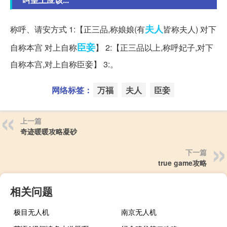
夫人
称呼、请安方式 1:【正三品,称娘娘(有
皆称夫人) 对下
臣妾
自称本宫 对上自称
】 2:【正三品以上,称呼妃子,对下
自称本宫,对上自称臣妾】 3:。
网络标签：
万福
夫人
臣妾
上一篇
奇迹暖暖攻略凝砂
下一篇
true game攻略
相关问题
极目无人机
南京无人机