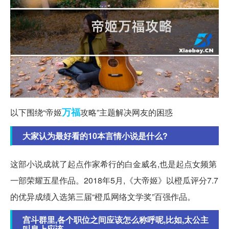
万福
以下围绕“帝姬
攻略”主题解决网友的困惑
大家认为最好看的10本言情小说是什么?
这部小说成就了起点作家希行的白金威名,也是起点女频第
一部荣耀五星作品。2018年5月,《大帝姬》以橙瓜评分7.7
的优异成绩入选第三届“橙瓜网络文学奖”百强作品。
宫斗群里,各个职位之间应该怎么称呼呢,比如,太公主
叫皇上应该...