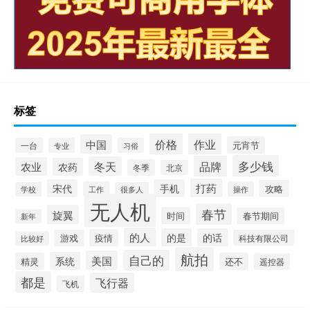
标签
价格
作业
中国
元宵节
一台
专业
习俗
多少钱
品牌
冬天
农业
农药
冬季
北京
打药
宋代
手机
攻略
工作
操作
学校
很多人
无人机
春节
旋翼
时间
春节期间
新年
的人
的是
的话
疫情
游戏
科技有限公司
比较好
航拍
自己的
美国
系统
精灵
还不
遥控器
都是
飞行器
飞机