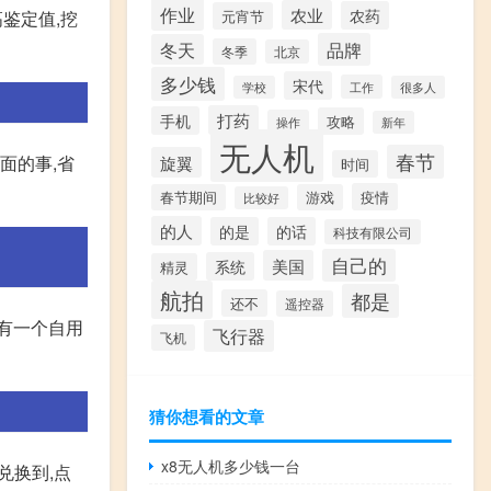
作业
农业
农药
鉴定值,挖
元宵节
品牌
冬天
冬季
北京
多少钱
宋代
工作
学校
很多人
打药
手机
攻略
操作
新年
无人机
春节
里面的事,省
旋翼
时间
疫情
春节期间
游戏
比较好
的人
的是
的话
科技有限公司
自己的
美国
系统
精灵
航拍
都是
还不
遥控器
面有一个自用
飞行器
飞机
猜你想看的文章
x8无人机多少钱一台
兑换到,点