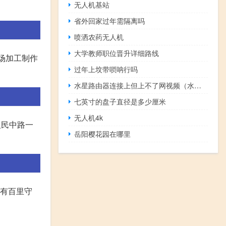
无人机基站
省外回家过年需隔离吗
喷洒农药无人机
大学教师职位晋升详细路线
场加工制作
过年上坟带唢呐行吗
水星路由器连接上但上不了网视频（水星路由器连接上但上不了网）
七英寸的盘子直径是多少厘米
无人机4k
人民中路一
岳阳樱花园在哪里
拥有百里守