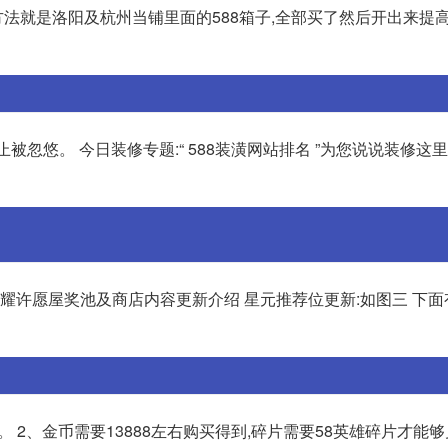
方法就是洛阳及杭州当铺里面的588箱子,全部买了然后开出来提高
修是件大事:防止被忽悠。 今日装修专题:“ 588装潢网站排名 ”为您说说装修这
荣耀许愿屋奖池及商店内容更新介绍 星元推荐位更新:如图三 下
2、金币需要13888左右购买得到,碎片需要58英雄碎片才能够