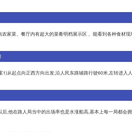
江南农家菜、餐厅内有超大的菜肴明档展示区 、能看到各种食材现
答
车方案1)从起点向正西方向出发,沿人民东路辅路行驶60米,左转进入
以后,他在路人局当中的出场率也是水涨船高,基本上每一局都会