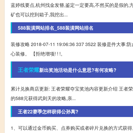
蓝婷线要点,杭州找金发簪,鉴定一定要高,不然买的是假的,
矿也可以挖到箱子,我挖出...
588装潢网站排名_588装潢网站排名
装修攻略 2018-07-11 19:06:36 337 3522 装
心装修。 【拒绝增项! ! !。
王者
荣耀
新出奖池活动是什么意思?有何攻略?
累计兑换商店更新: 王者荣耀夺宝奖池内容更新介绍 王者
的588元获得武则天的攻略,亲...
王者22赛季怎样获得公孙离?
1、可以通过金币购买、点券购买或者碎片兑换的方式获得。 