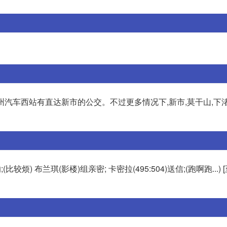
杭州汽车西站有直达新市的公交。不过更多情况下,新市,莫干山,下
(比较烦) 布兰琪(影楼)组亲密; 卡密拉(495:504)送信;(跑啊跑...)