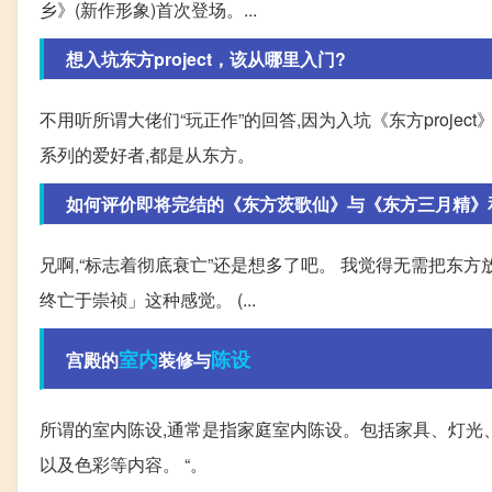
乡》(新作形象)首次登场。...
想入坑东方project，该从哪里入门?
不用听所谓大佬们“玩正作”的回答,因为入坑《东方proje
系列的爱好者,都是从东方。
如何评价即将完结的《东方茨歌仙》与《东方三月精》和
兄啊,“标志着彻底衰亡”还是想多了吧。 我觉得无需把东方
终亡于崇祯」这种感觉。 (...
室内
陈设
宫殿的
装修与
所谓的室内陈设,通常是指家庭室内陈设。包括家具、灯光
以及色彩等内容。 “。