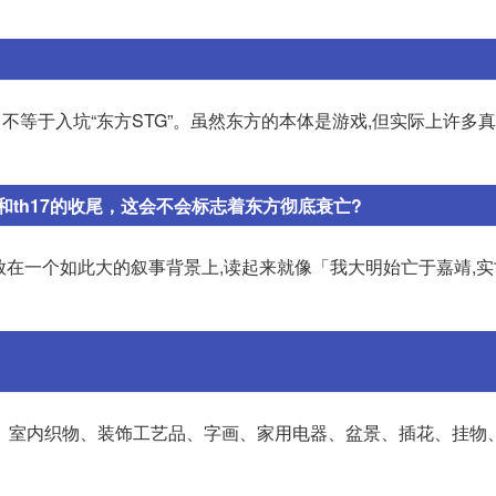
ct》不等于入坑“东方STG”。虽然东方的本体是游戏,但实际上许多
th17的收尾，这会不会标志着东方彻底衰亡?
放在一个如此大的叙事背景上,读起来就像「我大明始亡于嘉靖,实
、室内织物、装饰工艺品、字画、家用电器、盆景、插花、挂物