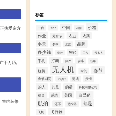
标签
价格
中国
真正热爱东方
一台
专业
习俗
作业
农业
农药
元宵节
品牌
冬天
冬季
北京
多少钱
宋代
工作
学校
很多人
打药
手机
攻略
操作
新年
亡于万历,
无人机
春节
旋翼
时间
疫情
春节期间
游戏
比较好
的人
的是
的话
科技有限公司
自己的
美国
系统
精灵
、室内装修
航拍
都是
还不
遥控器
飞行器
飞机