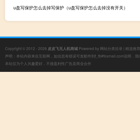
u盘写保护怎么去掉写保护（u盘写保护怎么去掉没有开关）
Copyright © 2012 - 2026
皮皮飞无人机商城
Powered by
网站分类目录
|
精选推
声明：本站内容来自互联网，如信息有错误可发邮件到f_fb#foxmail.com说明
本站仅为个人兴趣爱好，不接盈利性广告及商业合作