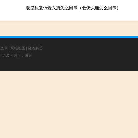
老是反复低烧头痛怎么回事（低烧头痛怎么回事）
荐文章
|
网站地图
|
疑难解答
，我们会及时纠正，谢谢