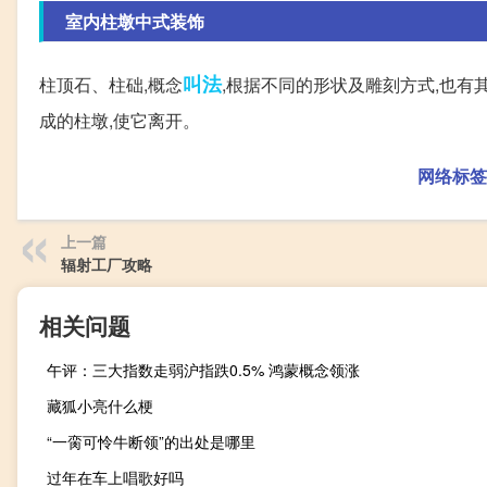
室内柱墩中式装饰
叫法
柱顶石、柱础,概念
,根据不同的形状及雕刻方式,也有
成的柱墩,使它离开。
网络标签
上一篇
辐射工厂攻略
相关问题
午评：三大指数走弱沪指跌0.5% 鸿蒙概念领涨
藏狐小亮什么梗
“一脔可怜牛断领”的出处是哪里
过年在车上唱歌好吗