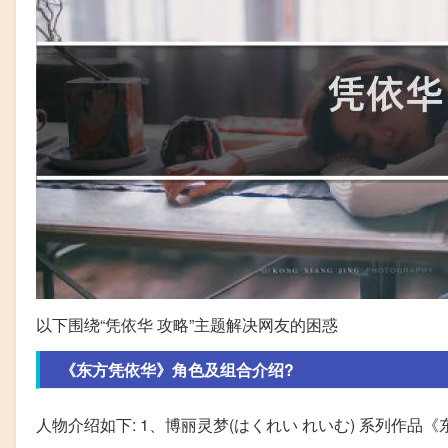
以下围绕“凭依华 攻略”主题解决网友的困惑
《东方凭依华》角色及组合介绍?
人物介绍如下: 1、博丽灵梦(はくれい れいむ) 系列作品