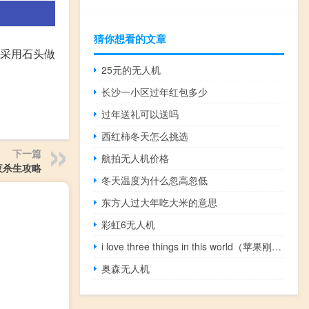
猜你想看的文章
而采用石头做
25元的无人机
长沙一小区过年红包多少
过年送礼可以送吗
西红柿冬天怎么挑选
下一篇
航拍无人机价格
夜杀生攻略
冬天温度为什么忽高忽低
东方人过大年吃大米的意思
彩虹6无人机
i love three things in this world（苹果刚刚发布了适用于iPhone和iPad的iOS 13.3 Beta 2）
奥森无人机