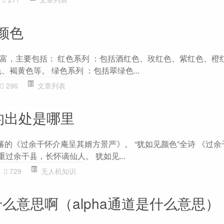
颜色
富，主要包括： 红色系列 ：包括酒红色、玫红色、紫红色、橙红
、褐黄色等。 绿色系列 ：包括翠绿色...
296
文章列表
的出处是哪里
蕃的《过余干怀介庵呈其婿方景严》。 “犹如见颜色”全诗 《过
重过余干县，长怀谪仙人。 犹如见...
729
无人机知识
是什么意思啊（alpha通道是什么意思）