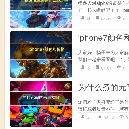
很多人对alpha通道是
们一起来瞧瞧吧！ 1、ps
al
04-11
0
iphone7颜
大家好，杨子来为大家解答
我们一起来看看吧！ 1、那么i
ip
04-01
0
为什么煮的元
汤圆粉子煮好变红了是什
较脏或者质量不佳，就有
wsl
02-13
0