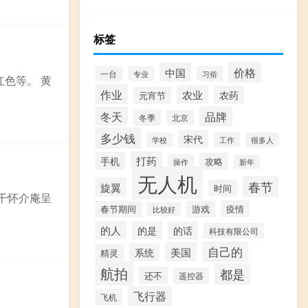
标签
价格
中国
一台
专业
习俗
色等。 黄
作业
农业
农药
元宵节
品牌
冬天
冬季
北京
多少钱
宋代
工作
学校
很多人
打药
手机
攻略
操作
新年
无人机
春节
旋翼
时间
余干怀介庵呈
疫情
春节期间
游戏
比较好
的人
的是
的话
科技有限公司
自己的
美国
系统
精灵
航拍
都是
还不
遥控器
飞行器
飞机