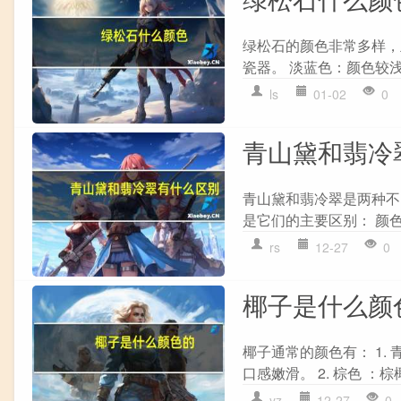
绿松石的颜色非常多样，主
瓷器。 淡蓝色：颜色较浅
ls
01-02
0
青山黛和翡冷
青山黛和翡冷翠是两种不
是它们的主要区别： 颜色
rs
12-27
0
椰子是什么颜
椰子通常的颜色有： 1
口感嫩滑。 2. 棕色 ：
yz
12-27
0