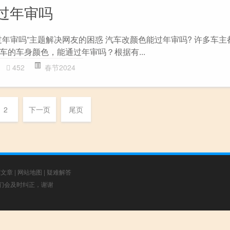
过年审吗
过年审吗”主题解决网友的困惑 汽车改颜色能过年审吗? 许多车主
车的车身颜色，能通过年审吗？根据有...
452
春节2024
2
下一页
尾页
荐文章
|
网站地图
|
疑难解答
，我们会及时纠正，谢谢