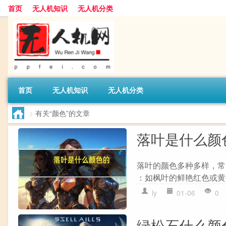
首页
无人机知识
无人机分类
首页
无人机知识
无人机分类
>
有关“颜色”的文章
落叶是什么颜
落叶的颜色多种多样，常
：如枫叶的鲜艳红色或黄
ly
01-06
0
绿松石什么颜