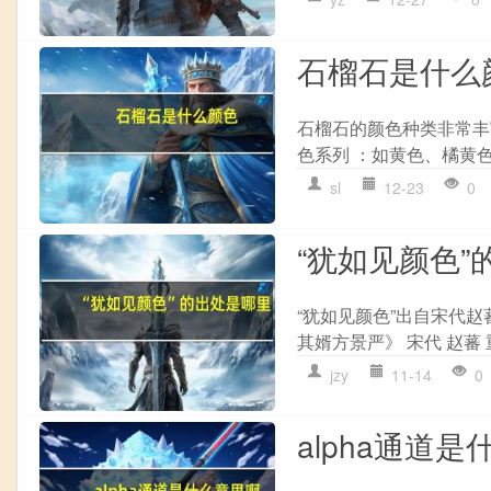
石榴石是什么
石榴石的颜色种类非常丰
色系列 ：如黄色、橘黄色
sl
12-23
0
“犹如见颜色”
“犹如见颜色”出自宋代赵
其婿方景严》 宋代 赵蕃 
jzy
11-14
0
alpha通道