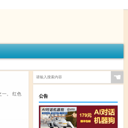
☚
一。 红色
公告