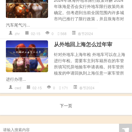
2024年珠海外地车限行政策详解 2024
年珠海是否会实行外地车限行政策尚未
确定。但考虑到当前全国范围内许多城
市均已推行了限行政策，并且珠海市对
汽车尾气污...
zhr
02-15
0
568
春节2024
从外地回上海怎么过年审
针对外地车上海年检 外地车可以在上海
进行年检。需要车主到车籍所在的车管
所填写托异地验车申请表格。持车管所
核发的申请回执到上海任意一家车管所
进行办理...
cwd
02-15
0
171
春节2024
下一页
☚