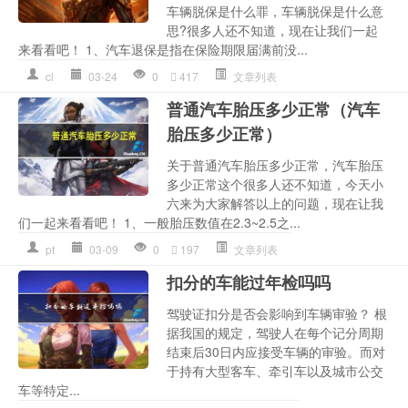
车辆脱保是什么罪，车辆脱保是什么意
思?很多人还不知道，现在让我们一起
来看看吧！ 1、汽车退保是指在保险期限届满前没...
cl
03-24
0
417
文章列表
普通汽车胎压多少正常（汽车
胎压多少正常）
关于普通汽车胎压多少正常，汽车胎压
多少正常这个很多人还不知道，今天小
六来为大家解答以上的问题，现在让我
们一起来看看吧！ 1、一般胎压数值在2.3~2.5之...
pt
03-09
0
197
文章列表
扣分的车能过年检吗吗
驾驶证扣分是否会影响到车辆审验？ 根
据我国的规定，驾驶人在每个记分周期
结束后30日内应接受车辆的审验。而对
于持有大型客车、牵引车以及城市公交
车等特定...