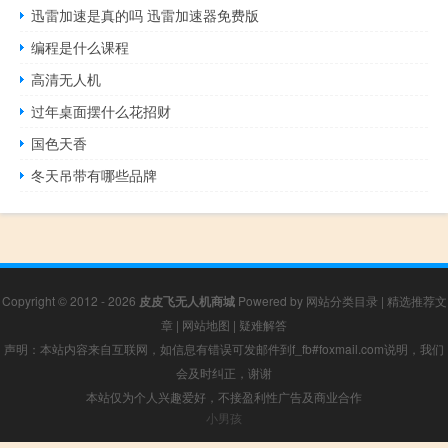
迅雷加速是真的吗 迅雷加速器免费版
编程是什么课程
高清无人机
过年桌面摆什么花招财
国色天香
冬天吊带有哪些品牌
Copyright © 2012 - 2026
皮皮飞无人机商城
Powered by
网站分类目录
|
精选推荐文
章
|
网站地图
|
疑难解答
声明：本站内容来自互联网，如信息有错误可发邮件到f_fb#foxmail.com说明，我们
会及时纠正，谢谢
本站仅为个人兴趣爱好，不接盈利性广告及商业合作
小男孩