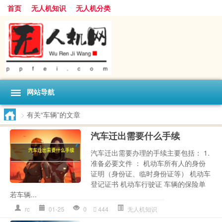
首页
无人机知识
无人机分类
网站导航
>
有关“车辆”的文章
汽车迁出需要什么手续
汽车迁出需要办理的手续主要包括： 1.
准备必要文件 ： 机动车所有人的身份
证明（身份证、临时身份证等） 机动车
登记证书 机动车行驶证 车辆的保险单
若车辆...
rc
01-25
0
444
无人机知识