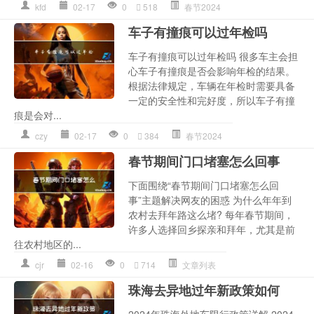
kfd
02-17
0
518
春节2024
车子有撞痕可以过年检吗
车子有撞痕可以过年检吗 很多车主会担
心车子有撞痕是否会影响年检的结果。
根据法律规定，车辆在年检时需要具备
一定的安全性和完好度，所以车子有撞
痕是会对...
czy
02-17
0
384
春节2024
春节期间门口堵塞怎么回事
下面围绕“春节期间门口堵塞怎么回
事”主题解决网友的困惑 为什么年年到
农村去拜年路这么堵? 每年春节期间，
许多人选择回乡探亲和拜年，尤其是前
往农村地区的...
cjr
02-16
0
714
文章列表
珠海去异地过年新政策如何