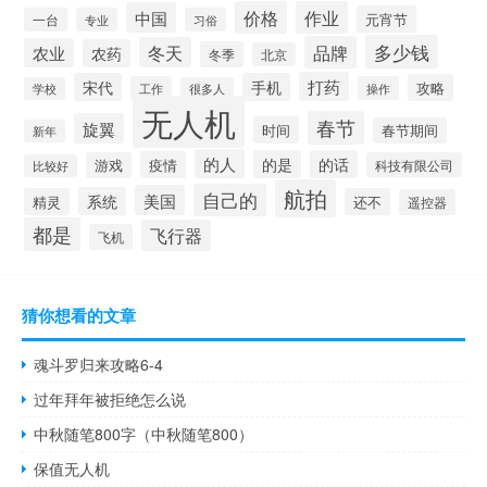
价格
作业
中国
元宵节
一台
专业
习俗
多少钱
品牌
冬天
农业
农药
冬季
北京
打药
宋代
手机
攻略
工作
操作
学校
很多人
无人机
春节
旋翼
时间
春节期间
新年
的人
的是
的话
疫情
游戏
科技有限公司
比较好
航拍
自己的
美国
系统
精灵
还不
遥控器
都是
飞行器
飞机
猜你想看的文章
魂斗罗归来攻略6-4
过年拜年被拒绝怎么说
中秋随笔800字（中秋随笔800）
保值无人机