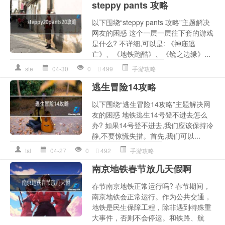
steppy pants 攻略
以下围绕“steppy pants 攻略”主题解决
网友的困惑 这个一层一层往下套的游戏
是什么? 不详细,可以是: 《神庙逃
亡》、《地铁跑酷》、《镜之边缘》...
ste
04-30
0
499
手游攻略
逃生冒险14攻略
以下围绕“逃生冒险14攻略”主题解决网
友的困惑 地铁逃生14号登不进去怎么
办? 如果14号登不进去,我们应该保持冷
静,不要惊慌失措。首先,我们可以...
tsl
04-27
0
492
手游攻略
南京地铁春节放几天假啊
春节南京地铁正常运行吗? 春节期间，
南京地铁会正常运行。作为公共交通，
地铁是民生保障工程，除非遇到特殊重
大事件，否则不会停运。和铁路、航