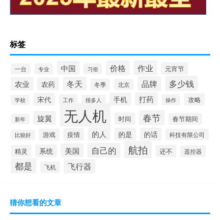
标签
价格
作业
中国
元宵节
一台
专业
习俗
多少钱
品牌
冬天
农业
农药
冬季
北京
打药
宋代
手机
攻略
工作
操作
学校
很多人
无人机
春节
旋翼
时间
春节期间
新年
的人
的是
的话
疫情
游戏
科技有限公司
比较好
航拍
自己的
美国
系统
精灵
还不
遥控器
都是
飞行器
飞机
猜你想看的文章