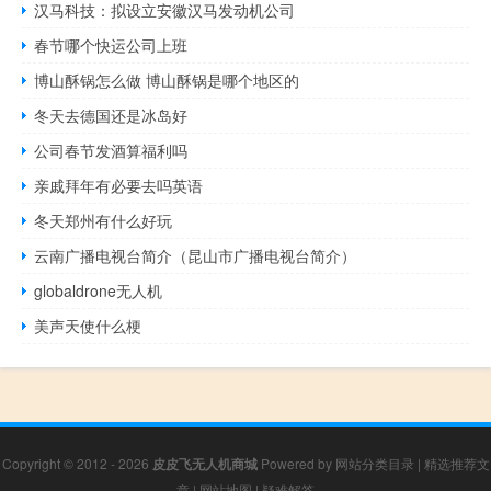
汉马科技：拟设立安徽汉马发动机公司
春节哪个快运公司上班
博山酥锅怎么做 博山酥锅是哪个地区的
冬天去德国还是冰岛好
公司春节发酒算福利吗
亲戚拜年有必要去吗英语
冬天郑州有什么好玩
云南广播电视台简介（昆山市广播电视台简介）
globaldrone无人机
美声天使什么梗
Copyright © 2012 - 2026
皮皮飞无人机商城
Powered by
网站分类目录
|
精选推荐文
章
|
网站地图
|
疑难解答