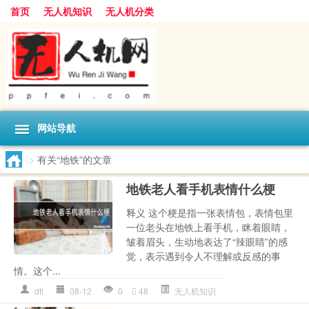
首页
无人机知识
无人机分类
网站导航
>
有关“地铁”的文章
地铁老人看手机表情什么梗
释义 这个梗是指一张表情包，表情包里
一位老头在地铁上看手机，眯着眼睛，
皱着眉头，生动地表达了“辣眼睛”的感
觉，表示遇到令人不理解或反感的事
情。这个...
dtl
08-12
0
48
无人机知识