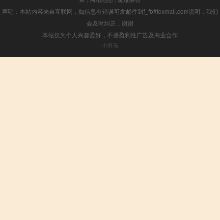
声明：本站内容来自互联网，如信息有错误可发邮件到f_fb#foxmail.com说明，我们
会及时纠正，谢谢
本站仅为个人兴趣爱好，不接盈利性广告及商业合作
小男孩