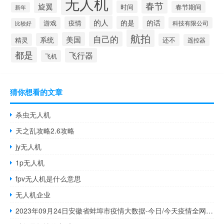
无人机
春节
旋翼
时间
春节期间
新年
的人
的是
的话
疫情
游戏
科技有限公司
比较好
航拍
自己的
美国
系统
精灵
还不
遥控器
都是
飞行器
飞机
猜你想看的文章
杀虫无人机
天之乱攻略2.6攻略
jy无人机
1p无人机
fpv无人机是什么意思
无人机企业
2023年09月24日安徽省蚌埠市疫情大数据-今日/今天疫情全网搜索最新实时消息动态情况通知播报