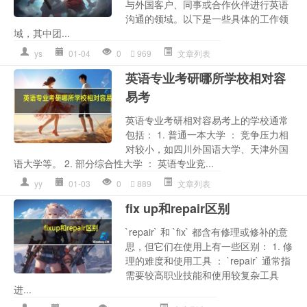
与外国客户、同事或合作伙伴进行英语
沟通的领域。以下是一些具体的工作领
域，其中团...
ys
01-04
0
969
文章列表
英语专业考研哪所学校相对容
易考
英语专业考研相对容易考上的学校通常
包括： 1. 普通一本大学 ： 竞争压力相
对较小，如四川外国语大学、天津外国
语大学等。 2. 部分综合性大学 ： 英语专业竞...
yy
01-03
0
889
文章列表
fix up和repair区别
`repair` 和 `fix` 都含有修理或修补的意
思，但它们在使用上有一些区别： 1. 修
理的难度和使用工具 ： `repair` 通常指
需要较高职业技能和使用较复杂工具
进...