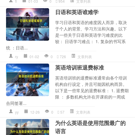
fi
01-03
0
954
文章列表
日语和英语谁难学
学习日语和英语的难度因人而异，取决
于个人的背景、学习方法和兴趣。以下
是一些关于日语和英语学习难度的比
较： 日语学习难点： 1. 复杂的书写系
统 ：日语...
ry
01-02
0
726
文章列表
英语培训班退费标准
英语培训班的退费标准通常由各个培训
机构自行设定，并且可能因机构而异。
以下是一些常见的退费标准： 1. 退费期
限 ： 多数机构允许在开课前的一周或
合同签署...
yy
12-26
0
57
文章列表
为什么英语是使用范围最广的
语言