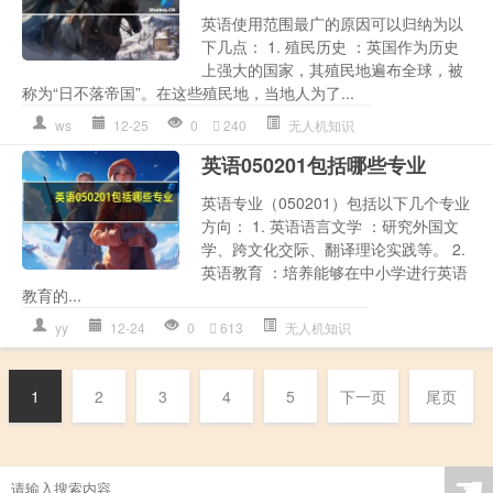
英语使用范围最广的原因可以归纳为以
下几点： 1. 殖民历史 ：英国作为历史
上强大的国家，其殖民地遍布全球，被
称为“日不落帝国”。在这些殖民地，当地人为了...
ws
12-25
0
240
无人机知识
英语050201包括哪些专业
英语专业（050201）包括以下几个专业
方向： 1. 英语语言文学 ：研究外国文
学、跨文化交际、翻译理论实践等。 2.
英语教育 ：培养能够在中小学进行英语
教育的...
yy
12-24
0
613
无人机知识
1
2
3
4
5
下一页
尾页
☚