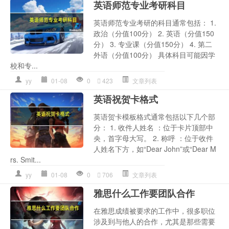
英语师范专业考研科目
英语师范专业考研的科目通常包括： 1.
政治（分值100分） 2. 英语（分值150
分） 3. 专业课（分值150分） 4. 第二
外语（分值100分） 具体科目可能因学
校和专...
yy
01-08
0
423
文章列表
英语祝贺卡格式
英语贺卡模板格式通常包括以下几个部
分： 1. 收件人姓名 ：位于卡片顶部中
央，首字母大写。 2. 称呼 ：位于收件
人姓名下方，如“Dear John”或“Dear M
rs. Smit...
yy
01-08
0
706
文章列表
雅思什么工作要团队合作
在雅思成绩被要求的工作中，很多职位
涉及到与他人的合作，尤其是那些需要