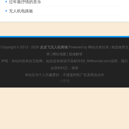
过年最抒情的音乐
无人机电路板
Copyright © 2012 - 2026
皮皮飞无人机商城
Powered by
网站分类目录
|
精选推荐文
章
|
网站地图
|
疑难解答
声明：本站内容来自互联网，如信息有错误可发邮件到f_fb#foxmail.com说明，我们
会及时纠正，谢谢
本站仅为个人兴趣爱好，不接盈利性广告及商业合作
小男孩