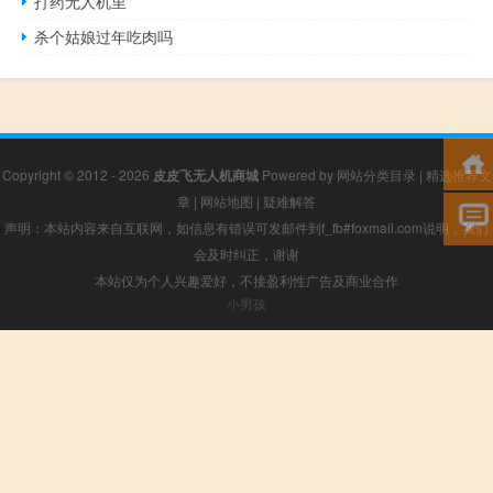
打药无人机里
杀个姑娘过年吃肉吗
Copyright © 2012 - 2026
皮皮飞无人机商城
Powered by
网站分类目录
|
精选推荐文
章
|
网站地图
|
疑难解答
声明：本站内容来自互联网，如信息有错误可发邮件到f_fb#foxmail.com说明，我们
会及时纠正，谢谢
本站仅为个人兴趣爱好，不接盈利性广告及商业合作
小男孩