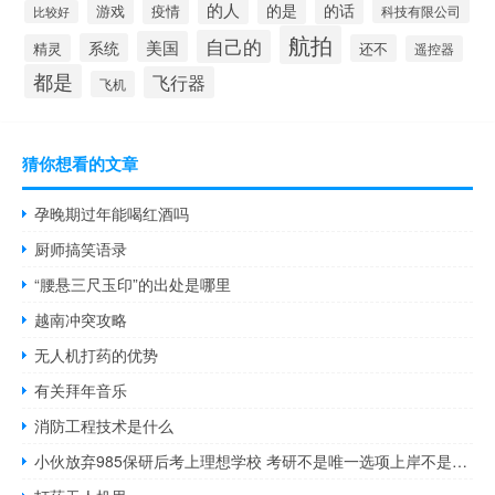
的人
的是
的话
疫情
游戏
科技有限公司
比较好
航拍
自己的
美国
系统
精灵
还不
遥控器
都是
飞行器
飞机
猜你想看的文章
孕晚期过年能喝红酒吗
厨师搞笑语录
“腰悬三尺玉印”的出处是哪里
越南冲突攻略
无人机打药的优势
有关拜年音乐
消防工程技术是什么
小伙放弃985保研后考上理想学校 考研不是唯一选项上岸不是终点