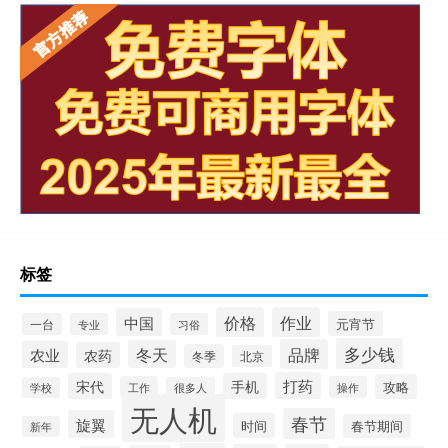
标签
价格
作业
中国
元宵节
一台
专业
习俗
多少钱
品牌
冬天
农业
农药
冬季
北京
打药
宋代
手机
攻略
工作
操作
学校
很多人
无人机
春节
旋翼
时间
春节期间
新年