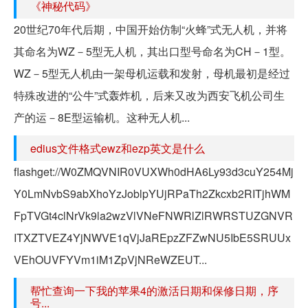
《神秘代码》
20世纪70年代后期，中国开始仿制“火蜂”式无人机，并将
其命名为WZ－5型无人机，其出口型号命名为CH－1型。
WZ－5型无人机由一架母机运载和发射，母机最初是经过
特殊改进的“公牛”式轰炸机，后来又改为西安飞机公司生
产的运－8E型运输机。这种无人机...
edius文件格式ewz和ezp英文是什么
flashget://W0ZMQVNIR0VUXWh0dHA6Ly93d3cuY254Mj
Y0LmNvbS9abXhoYzJoblpYUjRPaTh2Zkcxb2RITjhWM
FpTVGt4clNrVk9la2wzVlVNeFNWRlZlRWRSTUZGNVR
ITXZTVEZ4YjNWVE1qVjJaREpzZFZwNU5IbE5SRUUx
VEhOUVFYVm1iM1ZpVjNReWZEUT...
帮忙查询一下我的苹果4的激活日期和保修日期，序
号...