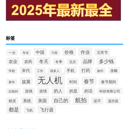
标签
价格
作业
中国
元宵节
一台
专业
习俗
多少钱
品牌
冬天
农业
农药
冬季
北京
打药
宋代
手机
攻略
工作
操作
学校
很多人
无人机
春节
旋翼
时间
春节期间
新年
的人
的是
的话
疫情
游戏
科技有限公司
比较好
航拍
自己的
美国
系统
精灵
还不
遥控器
都是
飞行器
飞机