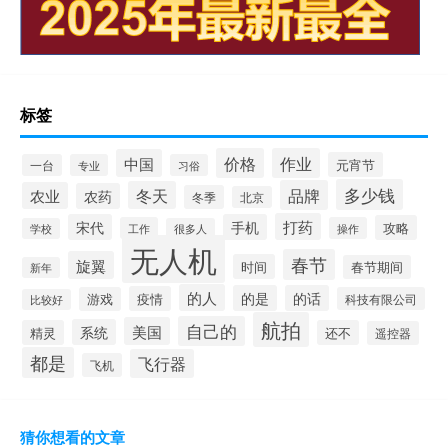
标签
价格
作业
中国
元宵节
一台
专业
习俗
多少钱
品牌
冬天
农业
农药
冬季
北京
打药
宋代
手机
攻略
工作
操作
学校
很多人
无人机
春节
旋翼
时间
春节期间
新年
的人
的是
的话
疫情
游戏
科技有限公司
比较好
航拍
自己的
美国
系统
精灵
还不
遥控器
都是
飞行器
飞机
猜你想看的文章