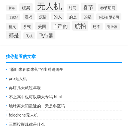
无人机
春节
旋翼
时间
春节期间
新年
的人
的是
的话
疫情
游戏
科技有限公司
比较好
航拍
自己的
美国
系统
精灵
还不
遥控器
都是
飞行器
飞机
猜你想看的文章
“霜叶未衰吹未落”的出处是哪里
pro无人机
再讲几天就过年啦
不上高中也可以读大专吗.html
地球离太阳最近的一天是冬至吗
folddrone无人机
三面投影规律是什么