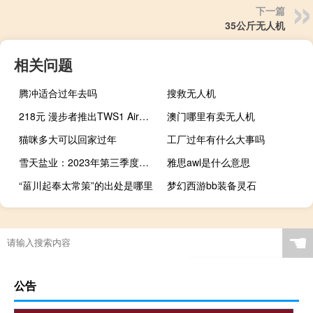
下一篇
35公斤无人机
相关问题
腾冲适合过年去吗
搜救无人机
218元 漫步者推出TWS1 Air蓝牙耳机：ANC自适应降噪
澳门哪里有卖无人机
猫咪多大可以回家过年
工厂过年有什么大事吗
雪天盐业：2023年第三季度净利润同比增长7.81%
雅思awl是什么意思
“菑川起奉太常策”的出处是哪里
梦幻西游bb装备灵石
☚
公告