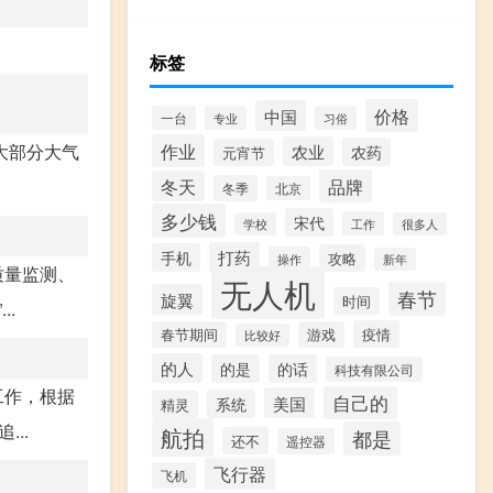
标签
价格
中国
一台
专业
习俗
作业
大部分大气
农业
农药
元宵节
品牌
冬天
冬季
北京
多少钱
宋代
工作
学校
很多人
打药
手机
攻略
操作
新年
质量监测、
无人机
春节
旋翼
时间
.
疫情
春节期间
游戏
比较好
的人
的是
的话
科技有限公司
工作，根据
自己的
美国
系统
精灵
..
航拍
都是
还不
遥控器
飞行器
飞机