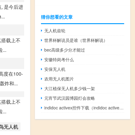
, 是今后进
..
猜你想看的文章
无人机齿轮
其搭载上不
世界杯解说员是谁（世界杯解说）
..
bec高级多少分才能过
安徽特岗考什么
安保无人机
度在100-
农用无人机图片
炸和...
大江植保无人机多少钱一架
元宵节武汉园博园灯会攻略
其搭载上不
indidoc activex控件下载（indidoc activex）
..
鸟无人机