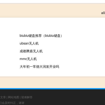
a
biubiu键盘推荐（biubiu键盘）
ubsan无人机
成都腾盾无人机
mmc无人机
大年初一常德大润发开业吗
荐文章
|
网站地图
|
疑难解答
，我们会及时纠正，谢谢