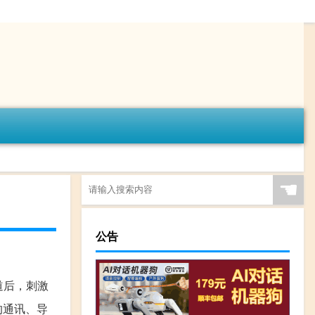
☚
公告
道后，刺激
的通讯、导