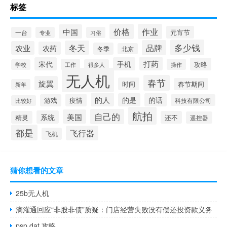
标签
价格
作业
中国
元宵节
一台
专业
习俗
多少钱
品牌
冬天
农业
农药
冬季
北京
打药
宋代
手机
攻略
工作
操作
学校
很多人
无人机
春节
旋翼
时间
春节期间
新年
的人
的是
的话
疫情
游戏
科技有限公司
比较好
航拍
自己的
美国
系统
精灵
还不
遥控器
都是
飞行器
飞机
猜你想看的文章
25b无人机
滴灌通回应“非股非债”质疑：门店经营失败没有偿还投资款义务
psp dat 攻略