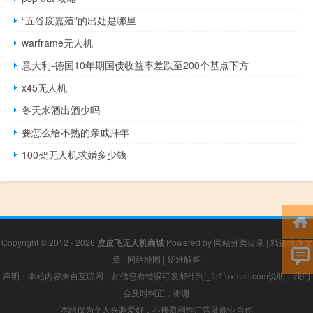
“五谷废嘉殖”的出处是哪里
warframe无人机
意大利-德国10年期国债收益率差跌至200个基点下方
x45无人机
冬天米酒出酒少吗
要怎么给不熟的亲戚拜年
100架无人机求婚多少钱
Copyright © 2012 - 2026
皮皮飞无人机商城
Powered by
网站分类目录
|
精选推荐文
章
|
网站地图
|
疑难解答
声明：本站内容来自互联网，如信息有错误可发邮件到f_fb#foxmail.com说明，我们
会及时纠正，谢谢
本站仅为个人兴趣爱好，不接盈利性广告及商业合作