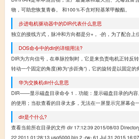
物，可助您恢复青春。 和100％不含对羟基苯甲酸酯。
步进电机驱动器中的DIR代表什么意思
独立的接线方式，脉冲和方向都是分+， -的，为了配合上
DOS命令中的dir的详细用法?
DIR为方向信号，在单脉控制时，它是来负责电机正转反
转动一个固定的角度(称为“步距角”)，它的旋转是以固定的
华为交换机dir什么意思
DIR——显示磁盘目录命令 1．功能：显示磁盘目录的内容。 2．类
的使用；当欲查看的目录太多，无法在一屏显示完屏幕会一直
dir是个什么?
查看当前所在目录的文件 dir 17:12:39 2015/08/03 Directory of fla
22 2011 01:28:13 usg5000.bin 2 -rw- 61 Jul 31 2015 16:07:5