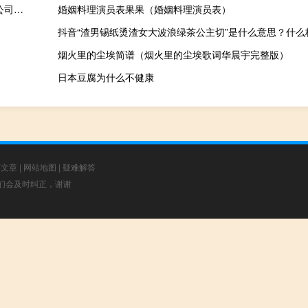
宜春出口成章艺术培训有限公司(关于宜春出口成章艺术培训有限公司简述)
婚姻料理演员表果果（婚姻料理演员表）
抖音“渣男锡纸烫渣女大波浪绿茶公主切”是什么意思？什么
烟火里的尘埃简谱（烟火里的尘埃歌词华晨宇完整版）
日本豆腐为什么不健康
荐文章
|
网站地图
|
疑难解答
，我们会及时纠正，谢谢