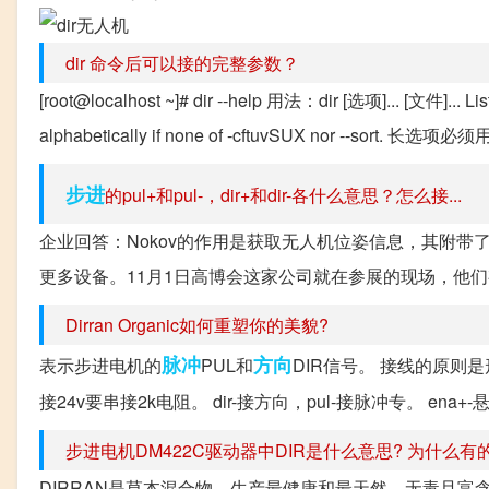
dir 命令后可以接的完整参数？
[root@localhost ~]# dir --help 用法：dir [选项]... [文件]... List 
alphabetically if none of -cftuvSUX nor --sor
步进
的pul+和pul-，dir+和dir-各什么意思？怎么接...
企业回答：Nokov的作用是获取无人机位姿信息，其附
更多设备。11月1日高博会这家公司就在参展的现场，他
Dirran Organic如何重塑你的美貌?
脉冲
方向
表示步进电机的
PUL和
DIR信号。 接线的原则是
接24v要串接2k电阻。 dir-接方向，pul-接脉冲专。 e
步进电机DM422C驱动器中DIR是什么意思? 为什么有的.
DIRRAN是草本混合物，生产最健康和最天然、无毒且富