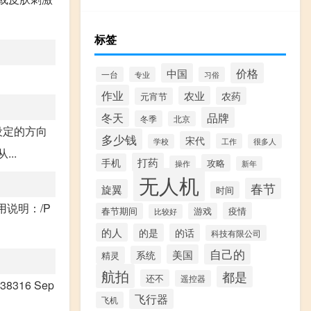
标签
价格
中国
一台
专业
习俗
作业
农业
农药
元宵节
品牌
冬天
冬季
北京
设定的方向
多少钱
宋代
工作
学校
很多人
..
打药
手机
攻略
操作
新年
无人机
春节
旋翼
时间
用说明：/P
疫情
春节期间
游戏
比较好
的人
的是
的话
科技有限公司
自己的
美国
系统
精灵
航拍
都是
还不
遥控器
438316 Sep
飞行器
飞机