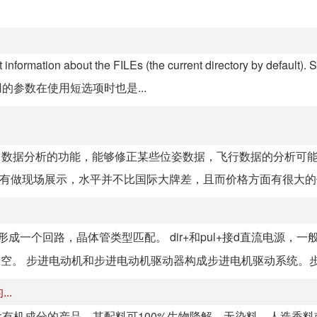
information about the FILEs (the current directory by default). S
t. 长选项必须用的参数在使用短选项时也是...
带了数据分析的功能，能够修正某些位姿数据，飞行数据的分析可
们有做现场展示，水平并不比国际大牌差，且而价格方面有很大
形成一个回路，晶体管类型匹配。 dir+和pul+接d直流电源，一
na+-悬空。 步进电动机和步进电动机驱动器构成步进电机驱动系统。步.
..
含有机成分的产品，其配料可100%生物降解，无染料、人造香