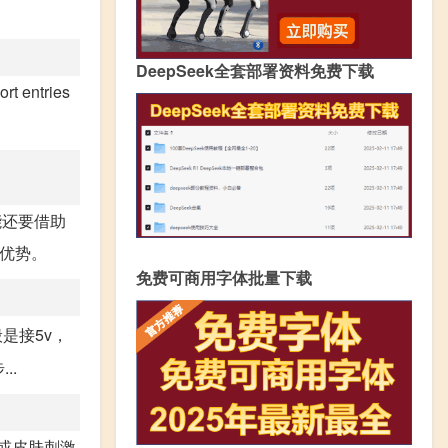
DeepSeek全套部署资料免费下载
ort entries
能还要借助
的优势。
免费可商用字体批量下载
般是接5v，
..
料或皮肤刺激