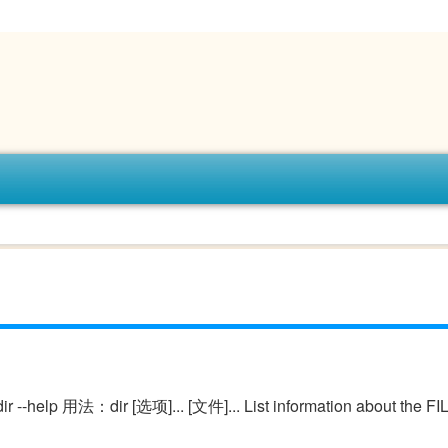
lp 用法：dir [选项]... [文件]... List information about the FILE