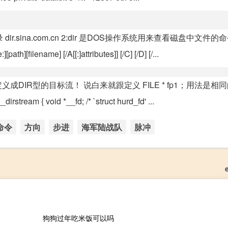
dir.sina.com.cn 2:dir 是DOS操作系统用来查看磁盘中文件的
me] [/A[[:]attributes]] [/C] [/D] [/...
madir定义成DIR型的目标流！ 说白来就跟定义 FILE * fp1；用法是相同
stream { void *__fd; /* `struct hurd_fd' ...
命令
方向
步进
海军陆战队
脉冲
狗狗过年吃米饭可以吗