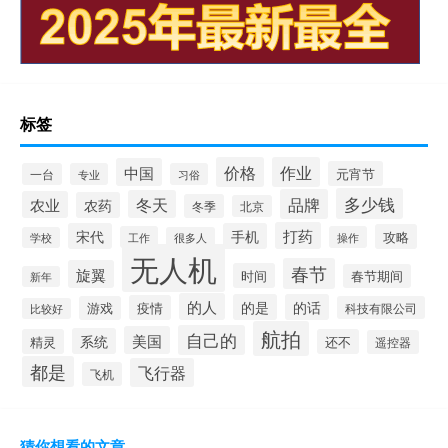
标签
价格
作业
中国
元宵节
一台
专业
习俗
多少钱
品牌
冬天
农业
农药
冬季
北京
打药
宋代
手机
攻略
工作
操作
学校
很多人
无人机
春节
旋翼
时间
春节期间
新年
的人
的是
的话
疫情
游戏
科技有限公司
比较好
航拍
自己的
美国
系统
精灵
还不
遥控器
都是
飞行器
飞机
猜你想看的文章