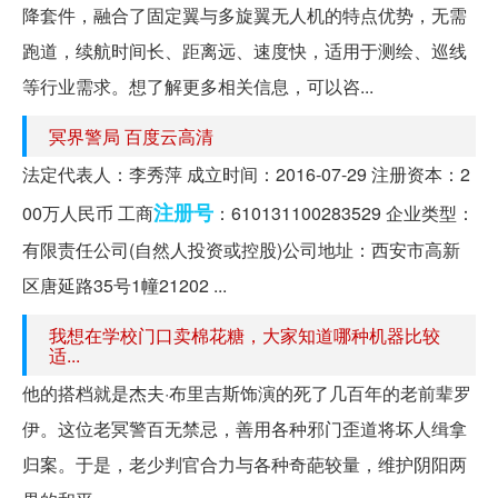
降套件，融合了固定翼与多旋翼无人机的特点优势，无需
跑道，续航时间长、距离远、速度快，适用于测绘、巡线
等行业需求。想了解更多相关信息，可以咨...
冥界警局 百度云高清
法定代表人：李秀萍 成立时间：2016-07-29 注册资本：2
注册号
00万人民币 工商
：610131100283529 企业类型：
有限责任公司(自然人投资或控股)公司地址：西安市高新
区唐延路35号1幢21202 ...
我想在学校门口卖棉花糖，大家知道哪种机器比较
适...
他的搭档就是杰夫·布里吉斯饰演的死了几百年的老前辈罗
伊。这位老冥警百无禁忌，善用各种邪门歪道将坏人缉拿
归案。于是，老少判官合力与各种奇葩较量，维护阴阳两