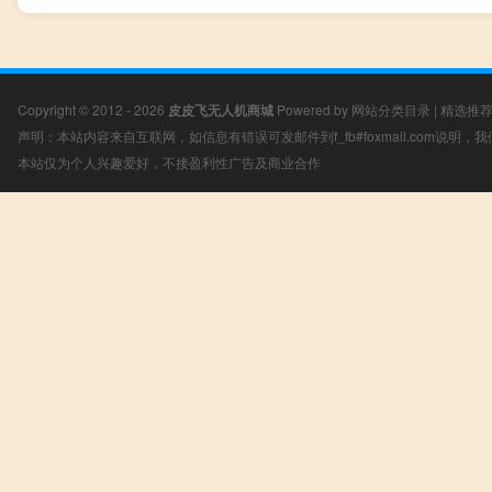
Copyright © 2012 - 2026
皮皮飞无人机商城
Powered by
网站分类目录
|
精选推
声明：本站内容来自互联网，如信息有错误可发邮件到f_fb#foxmail.com说明
本站仅为个人兴趣爱好，不接盈利性广告及商业合作