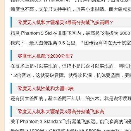
晰度也不高，支架只支持手机，屏幕小累眼睛。而大疆精灵3（Pha
零度无人机和大疆精灵3最高分别能飞多高啊？
精灵 Phantom 3 Std 在非限飞区内，最高起飞海拔为 60
模式下，最大图传距离 0.5 公里。 * 图传距离均在无干
零度无人机能飞2000公里?
在技术上是可以实现的，但绝不是民企可以实现的。 哪怕用
1.2倍音速，这就要破音障。就得吹风洞，机体要坚固，要
零度无人机性能和大疆比较
还有挺大差距的，基本差两三年以上的技术。就是说零度
零度无人机和大疆精灵3最高分别能飞多高
关于Phantom 3 Standard飞行器能飞多远、能飞多高的问
最远能飞1000米；CE模式下最远能飞500米（无干扰、无