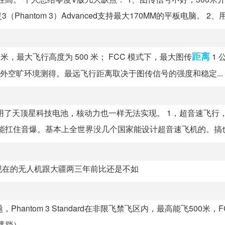
ntom 3）Advanced支持最大170MM的平板电脑。 2、用料
距离
00 米，最大飞行高度为 500 米； FCC 模式下，最大图传
1 
扰室外空旷环境测得。最远飞行距离取决于图传信号的强度和稳定...
了天顶星科技电池，核动力也一样无法实现。 1，超音速飞行，1
能扛住音爆。基本上全世界没几个国家能设计超音速飞机的。搞也.
现在的无人机跟大疆两三年前比还是不如
题，Phantom 3 Standard在非限飞禁飞区内，最高能飞500米，
遮挡）