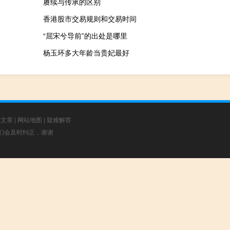
赓续与传承的区别
香港股市交易规则和交易时间
“屈宋兮导前”的出处是哪里
杨玉环多大年龄当贵妃最好
荐文章
|
网站地图
|
疑难解答
，我们会及时纠正，谢谢