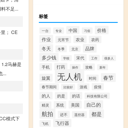
不足...
标签
价格
中国
一台
专业
习俗
公里； CE
作业
农业
农药
元宵节
品牌
冬天
冬季
北京
多少钱
宋代
工作
学校
很多人
.2马赫是
打药
手机
攻略
操作
新年
..
无人机
春节
旋翼
时间
疫情
春节期间
游戏
比较好
的人
的是
的话
科技有限公司
自己的
美国
系统
精灵
航拍
都是
还不
遥控器
FCC模式下
飞行器
飞机