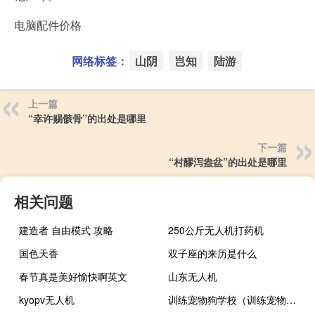
电脑配件价格
网络标签：
山阴
岂知
陆游
上一篇
“幸许赐骸骨”的出处是哪里
下一篇
“村醪泻盎盆”的出处是哪里
相关问题
建造者 自由模式 攻略
250公斤无人机打药机
国色天香
双子座的来历是什么
春节真是美好愉快啊英文
山东无人机
kyopv无人机
训练宠物狗学校（训练宠物狗）