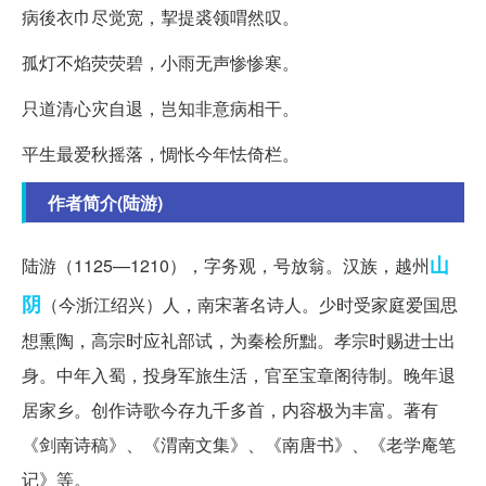
病後衣巾尽觉宽，挈提裘领喟然叹。
孤灯不焰荧荧碧，小雨无声惨惨寒。
只道清心灾自退，岂知非意病相干。
平生最爱秋摇落，惆怅今年怯倚栏。
作者简介(陆游)
山
陆游（1125—1210），字务观，号放翁。汉族，越州
阴
（今浙江绍兴）人，南宋著名诗人。少时受家庭爱国思
想熏陶，高宗时应礼部试，为秦桧所黜。孝宗时赐进士出
身。中年入蜀，投身军旅生活，官至宝章阁待制。晚年退
居家乡。创作诗歌今存九千多首，内容极为丰富。著有
《剑南诗稿》、《渭南文集》、《南唐书》、《老学庵笔
记》等。