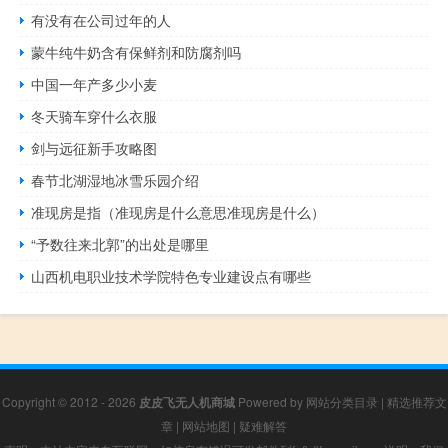
有没有在公司过年的人
蒙牛纯牛奶含有保鲜剂和防腐剂吗
中国一年产多少小麦
冬天骑车穿什么衣服
剑与远征新手攻略图
春节北湖湿地冰雪乐园介绍
准现房是指（准现房是什么意思准现房是什么）
“予数往来北郭”的出处是哪里
山西机电职业技术学院特色专业建设点有哪些
Copyright © 2012 - 2026
皮皮飞无人机商城
Powered by
网站分类目录
|
精选推荐文
章
|
网站地图
|
疑难解答