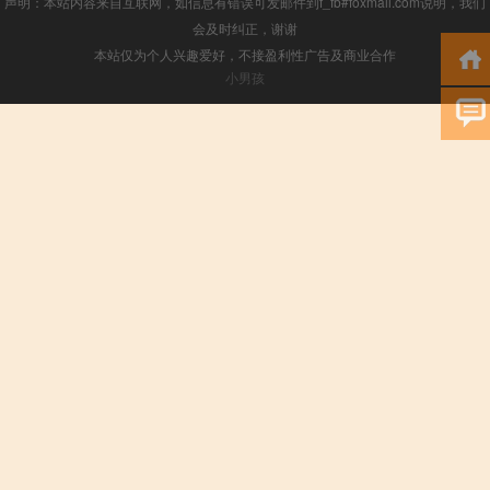
声明：本站内容来自互联网，如信息有错误可发邮件到f_fb#foxmail.com说明，我们
会及时纠正，谢谢
本站仅为个人兴趣爱好，不接盈利性广告及商业合作
小男孩