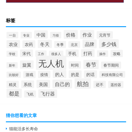
标签
价格
作业
中国
元宵节
一台
专业
习俗
多少钱
品牌
冬天
农业
农药
冬季
北京
打药
宋代
手机
攻略
工作
操作
学校
很多人
无人机
春节
旋翼
时间
春节期间
新年
的人
的是
的话
疫情
游戏
科技有限公司
比较好
航拍
自己的
美国
系统
精灵
还不
遥控器
都是
飞行器
飞机
猜你想看的文章
猫能活多长寿命