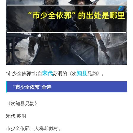
宋代
知县
“市少全依郭”出自
苏泂的《次
兄韵》。
“市少全依郭”全诗
《次知县兄韵》
宋代 苏泂
市少全依郭，人稀却似村。