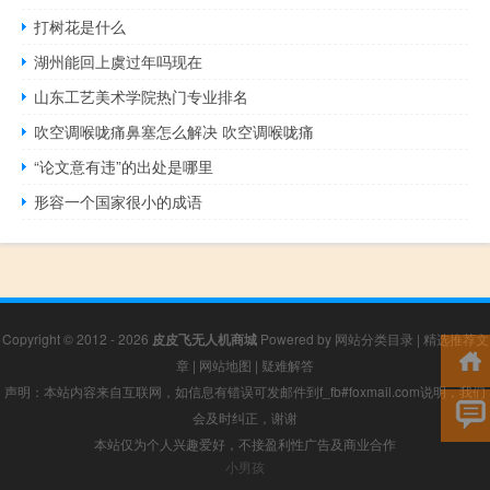
打树花是什么
湖州能回上虞过年吗现在
山东工艺美术学院热门专业排名
吹空调喉咙痛鼻塞怎么解决 吹空调喉咙痛
“论文意有违”的出处是哪里
形容一个国家很小的成语
Copyright © 2012 - 2026
皮皮飞无人机商城
Powered by
网站分类目录
|
精选推荐文
章
|
网站地图
|
疑难解答
声明：本站内容来自互联网，如信息有错误可发邮件到f_fb#foxmail.com说明，我们
会及时纠正，谢谢
本站仅为个人兴趣爱好，不接盈利性广告及商业合作
小男孩