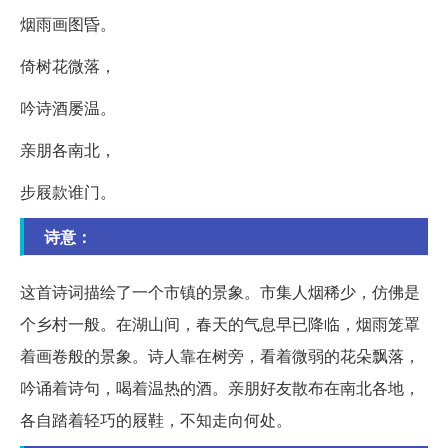
烟雨画图昏。
倚树花微落，
吟诗酒屡温。
亲朋各南北，
步屐款谁门。
诗意：
这首诗词描绘了一个市镇的景象。市集人烟稀少，仿佛是
个乡村一般。在湖山间，春天的气息早已降临，烟雨笼罩
着画卷般的景象。诗人靠在树旁，看着微弱的花朵飘落，
吟诵着诗句，喝着温热的酒。亲朋好友散布在南北各地，
各自踏着轻巧的屐鞋，不知走向何处。