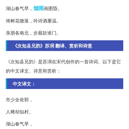
烟雨
湖山春气早，
画图昏。
倚树花微落，吟诗酒屡温。
亲朋各南北，步屐款谁门。
《次知县兄韵》苏泂 翻译、赏析和诗意
《次知县兄韵》是苏泂在宋代创作的一首诗词。以下是它
的中文译文、诗意和赏析：
中文译文：
市少全依郭，
人稀却似村。
湖山春气早，