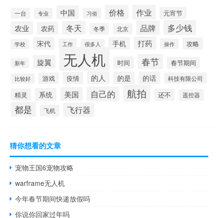
价格
作业
中国
元宵节
一台
专业
习俗
多少钱
品牌
冬天
农业
农药
冬季
北京
打药
宋代
手机
攻略
工作
操作
学校
很多人
无人机
春节
旋翼
时间
春节期间
新年
的人
的是
的话
疫情
游戏
科技有限公司
比较好
航拍
自己的
美国
系统
精灵
还不
遥控器
都是
飞行器
飞机
猜你想看的文章
宠物王国6宠物攻略
warframe无人机
今年春节期间快递放假吗
你说你回家过年吗