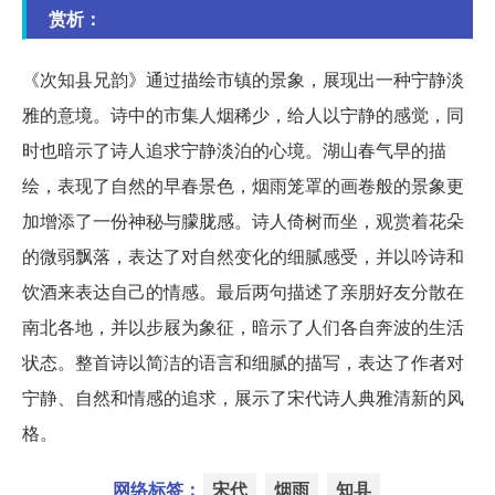
赏析：
《次知县兄韵》通过描绘市镇的景象，展现出一种宁静淡
雅的意境。诗中的市集人烟稀少，给人以宁静的感觉，同
时也暗示了诗人追求宁静淡泊的心境。湖山春气早的描
绘，表现了自然的早春景色，烟雨笼罩的画卷般的景象更
加增添了一份神秘与朦胧感。诗人倚树而坐，观赏着花朵
的微弱飘落，表达了对自然变化的细腻感受，并以吟诗和
饮酒来表达自己的情感。最后两句描述了亲朋好友分散在
南北各地，并以步屐为象征，暗示了人们各自奔波的生活
状态。整首诗以简洁的语言和细腻的描写，表达了作者对
宁静、自然和情感的追求，展示了宋代诗人典雅清新的风
格。
网络标签：
宋代
烟雨
知县