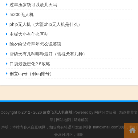
过年压岁钱可以放几天吗
m200无人机
phip无人机（大疆phip无人机是什么）
主板大小有什么区别
除夕给父母拜年怎么说英语
雪橇犬有几种哪种最好（雪橇犬有几种）
口袋最强进化2.5攻略
创立qq号（创qq账号）
Copyright © 2012 - 2026
皮皮飞无人机商城
Powered by
网站分类目录
|
精选推荐文
章
|
网站地图
|
疑难解答
声明：本站内容来自互联网，如信息有错误可发邮件到f_fb#foxmail.com说明，我们
会及时纠正，谢谢