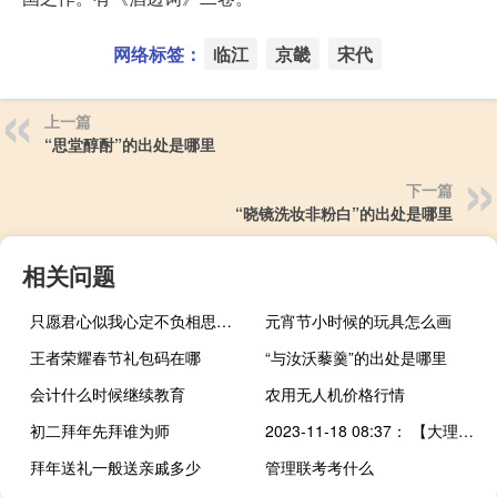
网络标签：
临江
京畿
宋代
上一篇
“思堂醇酎”的出处是哪里
下一篇
“晓镜洗妆非粉白”的出处是哪里
相关问题
只愿君心似我心定不负相思意什么意思
元宵节小时候的玩具怎么画
王者荣耀春节礼包码在哪
“与汝沃藜羹”的出处是哪里
会计什么时候继续教育
农用无人机价格行情
初二拜年先拜谁为师
2023-11-18 08:37： 【大理高速路交警四大队路况提示】2023年11月18日，天气雨，大丽高速公路（大理段）、丽上高速公路（大理段）、攀云高速公路（大理段）、鹤剑兰高速沙溪支线道路双向通行正常。 阴雨天行车视线不良，请各位驾驶员朋友途经有雨路段切勿急打方向急踩刹车，控制车速减 ​​​
拜年送礼一般送亲戚多少
管理联考考什么