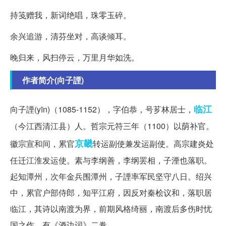
持笺赠我，新词绝唱，珠零玉碎。
余兴追游，清芬坐对，高谈倾耳。
晚归来，风扫停云，万里月华如洗。
作者简介(向子諲)
临江
向子諲(yīn)（1085-1152），字伯恭，号芗林居士，
（今江西清江县）人。哲宗元符三年（1100）以荫补官。
京畿
徽宗宣和间，累官
转运副使兼发运副使。高宗建炎处
任迁江淮发运使。素与李纲善，李纲罢相，子湮也落职。
起知潭州，次年金兵围潭州，子諲率军民坚守八日。绍兴
中，累官户部侍郎，知平江府，因反对秦桧议和，落职居
临江，其诗以南渡为界，前期风格绮丽，南渡后多伤时忧
国之作。有《酒边词》二卷。