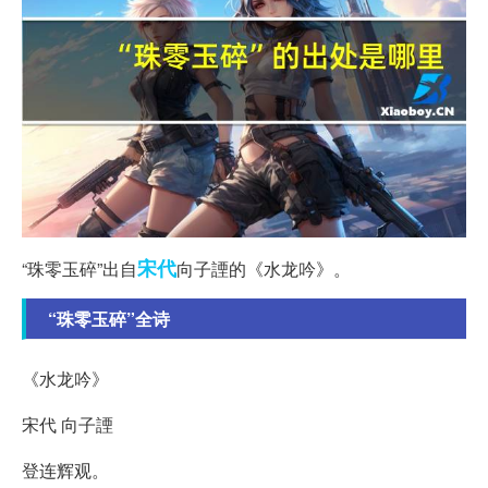
宋代
“珠零玉碎”出自
向子諲的《水龙吟》。
“珠零玉碎”全诗
《水龙吟》
宋代 向子諲
登连辉观。