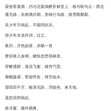
梁使君遣酒，仍与北梨俱醉芗林堂上，相与联句云：西北
通无路，东南偶共期，穿林行鸟路、踏雪噍鹅梨。
吴大年方病起，不能同此乐。
得大年水龙吟词，过之。
夜归，月色如昼，亦赋一首
梦回寒入衾绸，晓惊忽堕瑶林里。
穿帷透隙，落花飞絮，难穷巧思。
着帽披裘，挈壶呼友，倚空临水。
望琼田不尽，银涛无际，浮皓色、来天地。
遥想吴郎病起。
政冷窗、微吟拥鼻。