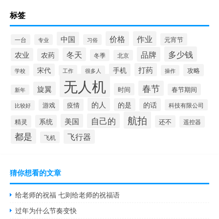
标签
价格
作业
中国
元宵节
一台
专业
习俗
多少钱
品牌
冬天
农业
农药
冬季
北京
打药
宋代
手机
攻略
工作
操作
学校
很多人
无人机
春节
旋翼
时间
春节期间
新年
的人
的是
的话
疫情
游戏
科技有限公司
比较好
航拍
自己的
美国
系统
精灵
还不
遥控器
都是
飞行器
飞机
猜你想看的文章
给老师的祝福 七则给老师的祝福语
过年为什么节奏变快