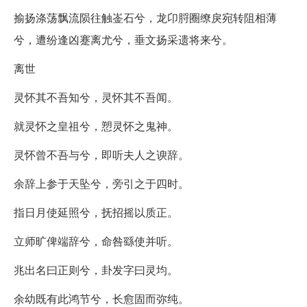
揄扬涤荡飘流陨往触崟石兮，龙卬脟圈缭戾宛转阻相薄
兮，遭纷逢凶蹇离尤兮，垂文扬采遗将来兮。
离世
灵怀其不吾知兮，灵怀其不吾闻。
就灵怀之皇祖兮，愬灵怀之鬼神。
灵怀曾不吾与兮，即听夫人之谀辞。
余辞上参于天坠兮，旁引之于四时。
指日月使延照兮，抚招摇以质正。
立师旷俾端辞兮，命咎繇使并听。
兆出名曰正则兮，卦发字曰灵均。
余幼既有此鸿节兮，长愈固而弥纯。