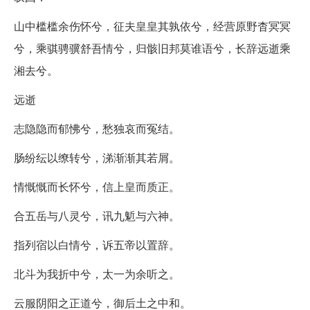
山中槛槛余伤怀兮，征夫皇皇其孰依兮，经营原野杳冥冥
兮，乘骐骋骥舒吾情兮，归骸旧邦莫谁语兮，长辞远逝乘
湘去兮。
远逝
志隐隐而郁怫兮，愁独哀而冤结。
肠纷纭以缭转兮，涕渐渐其若屑。
情慨慨而长怀兮，信上皇而质正。
合五岳与八灵兮，讯九鬿与六神。
指列宿以白情兮，诉五帝以置辞。
北斗为我折中兮，太一为余听之。
云服阴阳之正道兮，御后土之中和。