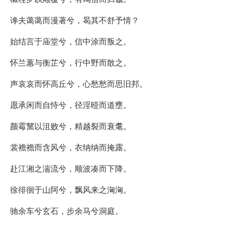
谗夫蔼蔼而漫著兮，曷其不舒予情？
始结言于庙堂兮，信中涂而叛之。
怀兰蕙与衡芷兮，行中野而散之。
声哀哀而怀高丘兮，心愁愁而思旧邦。
愿承闲而自恃兮，径淫曀而道壅。
颜霉黧以沮败兮，精越裂而衰耄。
裳襜襜而含风兮，衣纳纳而掩露。
赴江湘之湍流兮，顺波凑而下降。
徐徘徊于山阿兮，飘风来之洶洶。
驰余车兮玄石，步余马兮洞庭。