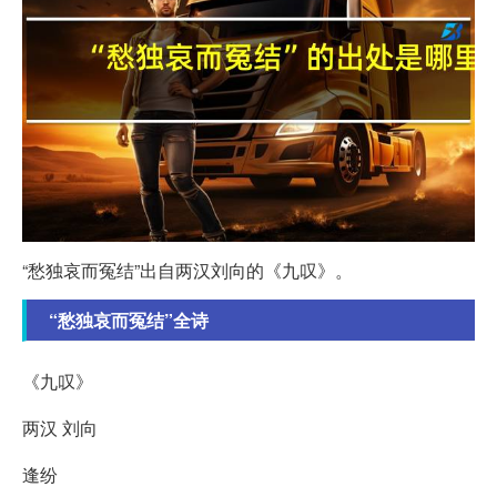
“愁独哀而冤结”出自两汉刘向的《九叹》。
“愁独哀而冤结”全诗
《九叹》
两汉 刘向
逢纷