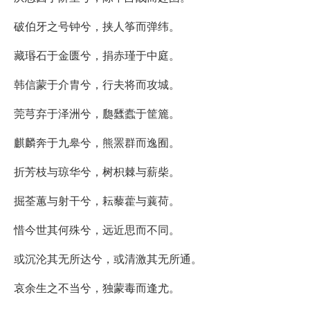
破伯牙之号钟兮，挟人筝而弹纬。
藏瑉石于金匮兮，捐赤瑾于中庭。
韩信蒙于介胄兮，行夫将而攻城。
莞芎弃于泽洲兮，瓟瓥蠹于筐簏。
麒麟奔于九皋兮，熊罴群而逸囿。
折芳枝与琼华兮，树枳棘与薪柴。
掘荃蕙与射干兮，耘藜藿与蘘荷。
惜今世其何殊兮，远近思而不同。
或沉沦其无所达兮，或清激其无所通。
哀余生之不当兮，独蒙毒而逢尤。