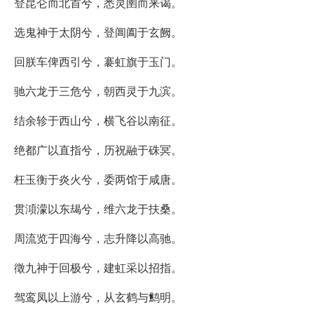
登昆仑而北首兮，悉灵圉而来谒。
选鬼神于太阴兮，登阊阖于玄阙。
回朕车俾西引兮，褰虹旗于玉门。
驰六龙于三危兮，朝西灵于九滨。
结余轸于西山兮，横飞谷以南征。
绝都广以直指兮，历祝融于硃冥。
枉玉衡于炎火兮，委两馆于咸唐。
贯澒濛以东朅兮，维六龙于扶桑。
周流览于四海兮，志升降以高驰。
徵九神于回极兮，建虹采以招指。
驾鸾凤以上游兮，从玄鹤与鹪明。