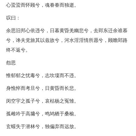
心蛩蛩而怀顾兮，魂眷眷而独逝。
叹曰：
余思旧邦心依违兮，日暮黄昏羌幽悲兮，去郢东迁余谁慕
兮，谗夫党旅其以兹故兮，河水淫淫情所愿兮，顾瞻郢路
终不返兮。
怨思
惟郁郁之忧毒兮，志坎壈而不违。
身憔悴而考旦兮，日黄昏而长悲。
闵空宇之孤子兮，哀枯杨之冤雏。
孤雌吟于高墉兮，鸣鸠栖于桑榆。
玄蝯失于潜林兮，独偏弃而远放。