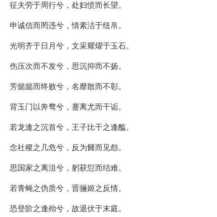
征夫劳于周行兮，处妇愤而长望。
申诚信而罔违兮，情素洁于纽帛。
光明齐于日月兮，文采耀燿于玉石。
伤压次而不发兮，思沉抑而不扬。
芳懿懿而终败兮，名靡散而不彰。
背玉门以奔骛兮，蹇离尤而干诟。
若龙逢之沉首兮，王子比干之逢醢。
念社稷之几危兮，反为雠而见怨。
思国家之离沮兮，躬获愆而结难。
若青蝇之伪质兮，晋骊姬之反情。
恐登阶之逢殆兮，故退伏于末庭。