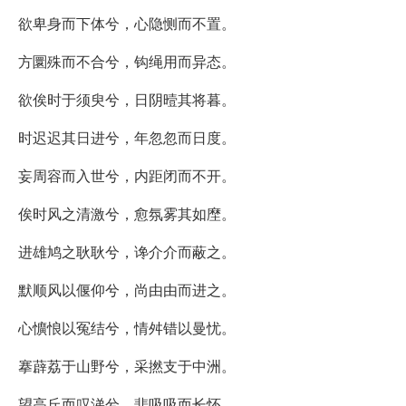
欲卑身而下体兮，心隐恻而不置。
方圜殊而不合兮，钩绳用而异态。
欲俟时于须臾兮，日阴曀其将暮。
时迟迟其日进兮，年忽忽而日度。
妄周容而入世兮，内距闭而不开。
俟时风之清激兮，愈氛雾其如塺。
进雄鸠之耿耿兮，谗介介而蔽之。
默顺风以偃仰兮，尚由由而进之。
心懭悢以冤结兮，情舛错以曼忧。
搴薜荔于山野兮，采撚支于中洲。
望高丘而叹涕兮，悲吸吸而长怀。