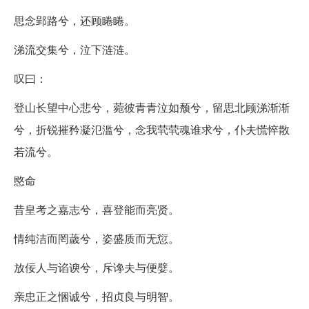
思念郢路兮，还顾睠睠。
涕流交集兮，泣下涟涟。
叹曰：
登山长望中心悲兮，菀彼青青泣如颓兮，留思北顾涕渐渐
兮，折锐摧矜凝氾滥兮，念我茕茕魂谁求兮，仆夫慌悴散
若流兮。
愍命
昔皇考之嘉志兮，喜登能而亮贤。
情纯洁而罔薉兮，姿盛质而无愆。
放佞人与谄谀兮，斥谗夫与便嬖。
亲忠正之悃诚兮，招贞良与明智。