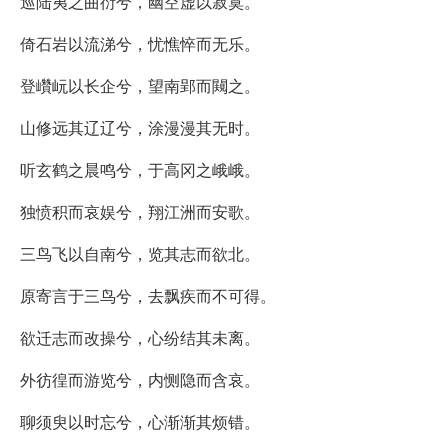
巡陆夷之曲衍兮，幽空虚以寂寞。
倚石岩以流涕兮，忧憔悴而无乐。
登巑岏以长企兮，望南郢而闚之。
山修远其辽辽兮，涂漫漫其无时。
听玄鹤之晨鸣兮，于高冈之峨峨。
独愤积而哀娱兮，翔江洲而安歌。
三鸟飞以自南兮，览其志而欲北。
原寄言于三鸟兮，去飘疾而不可得。
欲迁志而改操兮，心纷结其未离。
外彷徨而游览兮，内恻隐而含哀。
聊须臾以时忘兮，心渐渐其烦错。