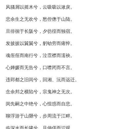
风骚屑以摇木兮，云吸吸以湫戾。
悲余生之无欢兮，愁倥傯于山陆。
旦徘徊于长阪兮，夕彷徨而独宿。
发披披以鬤鬤兮，躬劬劳而瘏悴。
魂俇俇而南行兮，泣霑襟而濡袂。
心婵媛而无告兮，口噤闭而不言。
违郢都之旧闾兮，回湘、沅而远迁。
念余邦之横陷兮，宗鬼神之无次。
闵先嗣之中绝兮，心惶惑而自悲。
聊浮游于山陿兮，步周流于江畔。
临深水而长啸兮，且倘佯而氾观。