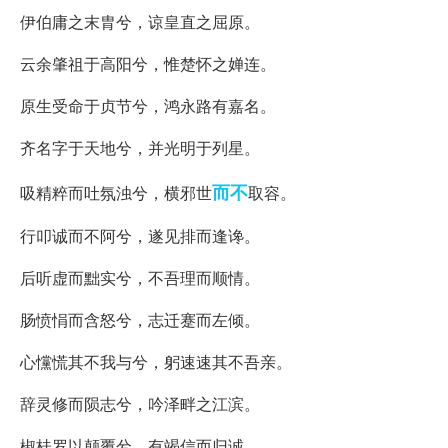
伊伯庸之末胄兮，谅皇直之屈原。
云余肇祖于高阳兮，惟楚怀之婵连。
原生受命于贞节兮，鸿永路有嘉名。
齐名字于天地兮，并光明于列星。
而不
吸精粹而吐氛浊兮，横邪世
取容。
行叩诚而不阿兮，遂见排而逢谗。
后听虚而黜实兮，不吾理而顺情。
肠愤悁而含怒兮，志迁蹇而左倾。
心戃慌其不我与兮，躬速速其不吾亲。
辞灵修而陨志兮，吟泽畔之江滨。
椒桂罗以颠覆兮，有竭信而归诚。