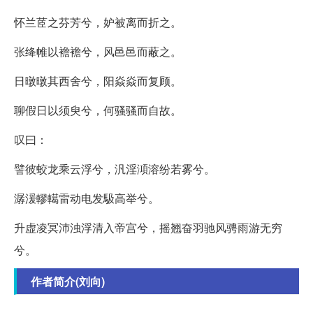
怀兰茝之芬芳兮，妒被离而折之。
张绛帷以襜襜兮，风邑邑而蔽之。
日暾暾其西舍兮，阳焱焱而复顾。
聊假日以须臾兮，何骚骚而自故。
叹曰：
譬彼蛟龙乘云浮兮，汎淫澒溶纷若雾兮。
潺湲轇轕雷动电发馺高举兮。
升虚凌冥沛浊浮清入帝宫兮，摇翘奋羽驰风骋雨游无穷
兮。
作者简介(刘向)