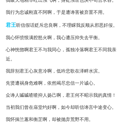
我行为忠诚刚直不阿啊，于是遭谗害被弃置不用。
君王
听信假话贬斥忠良啊，不理睬我反顺从邪恶奸佞。
我心怀愤恨满腔怒火啊，我心遭压抑失去平衡。
心神恍惚啊君王不与我同心，孤独冷落啊君王不同我亲
近。
我辞别君王心灰意冷啊，低吟悲歌在泽畔水滨。
先贤遭祸身危难啊，依然竭尽忠信一片诚心。
众谗人嘁嘁喳喳抑人扬己啊，君王何不昭示我的真情！
当初我们曾在庙堂约好啊，如今却听信谗言中途变心。
我怀揣兰蕙和衡芷啊，却被抛弃荒野不用。