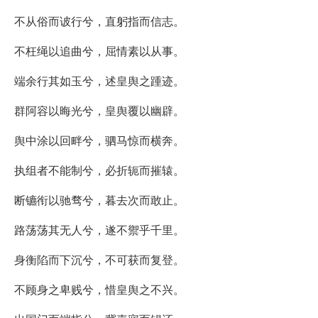
不从俗而诐行兮，直躬指而信志。
不枉绳以追曲兮，屈情素以从事。
端余行其如玉兮，述皇舆之踵迹。
群阿容以晦光兮，皇舆覆以幽辟。
舆中涂以回畔兮，驷马惊而横奔。
执组者不能制兮，必折轭而摧辕。
断镳衔以驰骛兮，暮去次而敢止。
路荡荡其无人兮，遂不禦乎千里。
身衡陷而下沉兮，不可获而复登。
不顾身之卑贱兮，惜皇舆之不兴。