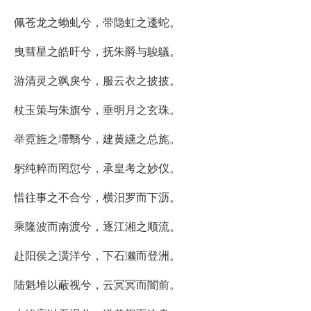
佩苍龙之蚴虬兮，带隐虹之逶蛇。
曳彗星之皓旰兮，抚朱爵与鵔鸃。
游清灵之飒戾兮，服云衣之披披。
杖玉策与朱旗兮，垂明月之玄珠。
举霓旌之墆翳兮，建黄纁之总旄。
躬纯粹而罔愆兮，承皇考之妙仪。
惜往事之不合兮，横汨罗而下沥。
乘隆波而南渡兮，逐江湘之顺流。
赴阳侯之潢洋兮，下石濑而登洲。
陆魁堆以蔽视兮，云冥冥而闇前。