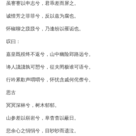
虽謇謇以申志兮，君乖差而屏之。
诚惜芳之菲菲兮，反以兹为腐也。
怀椒聊之蔎蔎兮，乃逢纷以罹诟也。
叹曰：
嘉皇既殁终不返兮，山中幽险郢路远兮。
谗人諓諓孰可愬兮，征夫罔极谁可语兮。
行吟累欷声喟喟兮，怀忧含戚何侘傺兮。
思古
冥冥深林兮，树木郁郁。
山参差以崭岩兮，阜杳杳以蔽日。
悲余心之悁悁兮，目眇眇而遗泣。