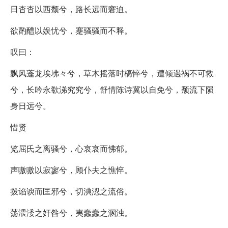
日杳杳以西颓兮，路长远而窘迫。
欲酌醴以娱忧兮，蹇骚骚而不释。
叹曰：
飘风蓬龙埃坲々兮，草木摇落时槁悴兮，遭倾遇祸不可救
兮，长吟永欷涕究究兮，舒情陈诗冀以自免兮，颓流下陨
身日远兮。
惜贤
览屈氏之离骚兮，心哀哀而怫郁。
声嗷嗷以寂寥兮，顾仆夫之憔悴。
拨谄谀而匡邪兮，切淟涊之流俗。
荡渨涹之奸咎兮，夷蠢蠢之溷浊。