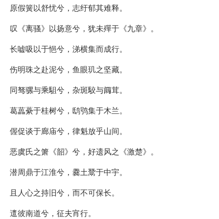
原假簧以舒忧兮，志纡郁其难释。
叹《离骚》以扬意兮，犹未殫于《九章》。
长嘘吸以于悒兮，涕横集而成行。
伤明珠之赴泥兮，鱼眼玑之坚藏。
同驽骡与乘駔兮，杂斑駮与阘茸。
葛藟虆于桂树兮，鸱鸮集于木兰。
偓促谈于廊庙兮，律魁放乎山间。
恶虞氏之箫《韶》兮，好遗风之《激楚》。
潜周鼎于江淮兮，爨土鬵于中宇。
且人心之持旧兮，而不可保长。
邅彼南道兮，征夫宵行。