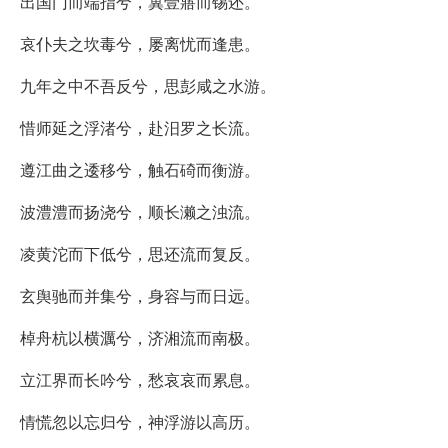
出国门而端指兮，冀壹寤而锡还。
哀仆夫之坎毒兮，屡离忧而逢患。
九年之中不吾反兮，思彭咸之水游。
惜师延之浮渚兮，赴汨罗之长流。
遵江曲之逶移兮，触石碕而衡游。
波澧澧而扬浇兮，顺长濑之浊流。
凌黄沱而下低兮，思还流而复反。
玄舆驰而并集兮，身容与而日远。
棹舟杭以横濿兮，济湘流而南极。
立江界而长吟兮，愁哀哀而累息。
情慌忽以忘归兮，神浮游以高历。