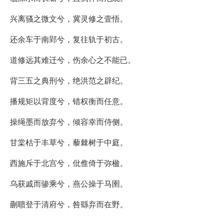
兴离骚之微文兮，冀灵修之壹悟。
还余车于南郢兮，复往轨于初古。
道修远其难迁兮，伤余心之不能已。
背三五之典刑兮，绝洪范之辟纪。
播规矩以背度兮，错权衡而任意。
操绳墨而放弃兮，倾容幸而侍侧。
甘棠枯于丰草兮，藜棘树于中庭。
西施斥于北宫兮，仳倠倚于弥楹。
乌获戚而骖乘兮，燕公操于马圉。
蒯聩登于清府兮，咎繇弃而在野。