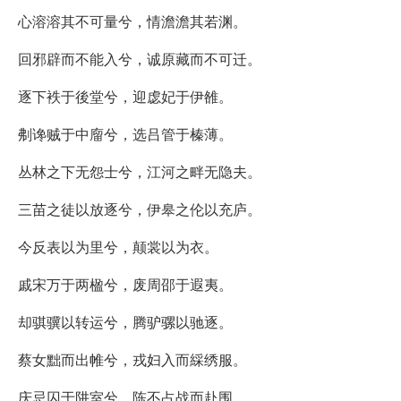
心溶溶其不可量兮，情澹澹其若渊。
回邪辟而不能入兮，诚原藏而不可迁。
逐下袟于後堂兮，迎虙妃于伊雒。
刜谗贼于中廇兮，选吕管于榛薄。
丛林之下无怨士兮，江河之畔无隐夫。
三苗之徒以放逐兮，伊皋之伦以充庐。
今反表以为里兮，颠裳以为衣。
戚宋万于两楹兮，废周邵于遐夷。
却骐骥以转运兮，腾驴骡以驰逐。
蔡女黜而出帷兮，戎妇入而綵绣服。
庆忌囚于阱室兮，陈不占战而赴围。