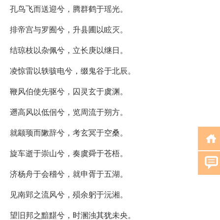
孔鸟飞而送迎兮，腾群鹤于瑶光。
排帝宫与罗囿兮，升县圃以眩灭。
结琼枝以杂佩兮，立长庚以继日。
凌惊雷以轶骇电兮，缀鬼谷于北辰。
鞭风伯使先驱兮，囚灵玄于虞渊。
遡高风以低佪兮，览周流于朔方。
就颛顼而敶辞兮，考玄冥于空桑。
旋车逝于崇山兮，奏虞舜于苍梧。
济杨舟于会稽兮，就申胥于五湖。
见南郢之流风兮，殒余躬于沅湘。
望旧邦之黯黮兮，时溷浊其犹未央。