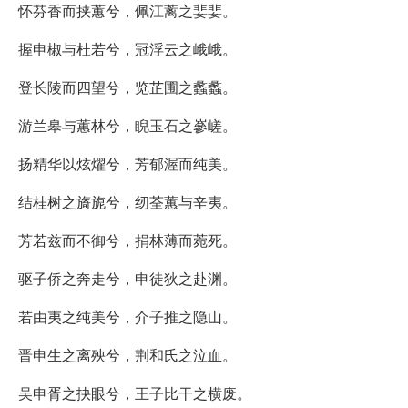
怀芬香而挟蕙兮，佩江蓠之婓婓。
握申椒与杜若兮，冠浮云之峨峨。
登长陵而四望兮，览芷圃之蠡蠡。
游兰皋与蕙林兮，睨玉石之嵾嵯。
扬精华以炫燿兮，芳郁渥而纯美。
结桂树之旖旎兮，纫荃蕙与辛夷。
芳若兹而不御兮，捐林薄而菀死。
驱子侨之奔走兮，申徒狄之赴渊。
若由夷之纯美兮，介子推之隐山。
晋申生之离殃兮，荆和氏之泣血。
吴申胥之抉眼兮，王子比干之横废。