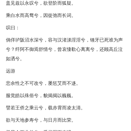
盖见兹以永叹兮，欲登阶而狐疑。
乘白水而高骛兮，因徙弛而长词。
叹曰：
倘佯垆阪沼水深兮，容与汉渚涕淫淫兮，锺牙已死谁为声
兮？纤阿不御焉舒情兮，曾哀悽欷心离离兮，还顾高丘泣
如洒兮。
远游
悲余性之不可改兮，屡惩艾而不迻。
服觉皓以殊俗兮，貌揭揭以巍巍。
譬若王侨之乘云兮，载赤霄而凌太清。
欲与天地参寿兮，与日月而比荣。