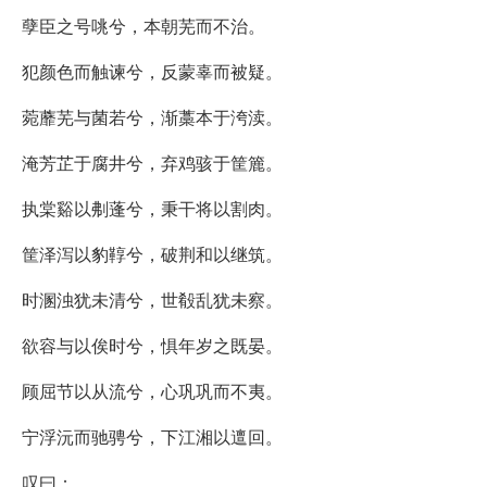
孽臣之号咷兮，本朝芜而不治。
犯颜色而触谏兮，反蒙辜而被疑。
菀蘼芜与菌若兮，渐藁本于洿渎。
淹芳芷于腐井兮，弃鸡骇于筐簏。
执棠谿以刜蓬兮，秉干将以割肉。
筐泽泻以豹鞟兮，破荆和以继筑。
时溷浊犹未清兮，世殽乱犹未察。
欲容与以俟时兮，惧年岁之既晏。
顾屈节以从流兮，心巩巩而不夷。
宁浮沅而驰骋兮，下江湘以邅回。
叹曰：