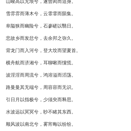
山峻高以无垠兮，遂曾闳而迫身。
雪雰雰而薄木兮，云霏霏而陨集。
阜隘狭而幽险兮，石嵾嵯以翳日。
悲故乡而发忿兮，去余邦之弥久。
背龙门而入河兮，登大坟而望夏首。
横舟航而济湘兮，耳聊啾而戃慌。
波淫淫而周流兮，鸿溶溢而滔荡。
路曼曼其无端兮，周容容而无识。
引日月以指极兮，少须臾而释思。
水波远以冥冥兮，眇不睹其东西。
顺风波以南北兮，雾宵晦以纷纷。