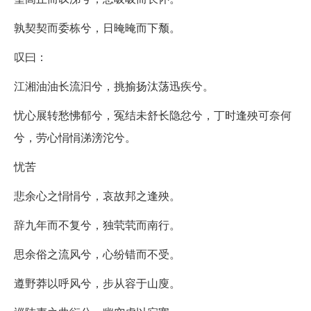
孰契契而委栋兮，日晻晻而下颓。
叹曰：
江湘油油长流汩兮，挑揄扬汰荡迅疾兮。
忧心展转愁怫郁兮，冤结未舒长隐忿兮，丁时逢殃可奈何
兮，劳心悁悁涕滂沱兮。
忧苦
悲余心之悁悁兮，哀故邦之逢殃。
辞九年而不复兮，独茕茕而南行。
思余俗之流风兮，心纷错而不受。
遵野莽以呼风兮，步从容于山廋。