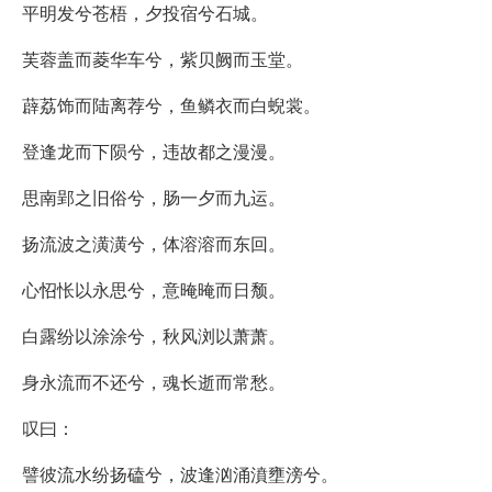
平明发兮苍梧，夕投宿兮石城。
芙蓉盖而菱华车兮，紫贝阙而玉堂。
薜荔饰而陆离荐兮，鱼鳞衣而白蜺裳。
登逢龙而下陨兮，违故都之漫漫。
思南郢之旧俗兮，肠一夕而九运。
扬流波之潢潢兮，体溶溶而东回。
心怊怅以永思兮，意晻晻而日颓。
白露纷以涂涂兮，秋风浏以萧萧。
身永流而不还兮，魂长逝而常愁。
叹曰：
譬彼流水纷扬磕兮，波逢汹涌濆壅滂兮。