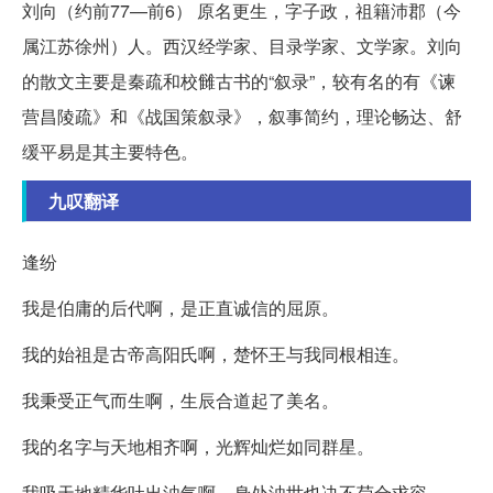
刘向（约前77—前6） 原名更生，字子政，祖籍沛郡（今
属江苏徐州）人。西汉经学家、目录学家、文学家。刘向
的散文主要是秦疏和校雠古书的“叙录”，较有名的有《谏
营昌陵疏》和《战国策叙录》，叙事简约，理论畅达、舒
缓平易是其主要特色。
九叹翻译
逢纷
我是伯庸的后代啊，是正直诚信的屈原。
我的始祖是古帝高阳氏啊，楚怀王与我同根相连。
我秉受正气而生啊，生辰合道起了美名。
我的名字与天地相齐啊，光辉灿烂如同群星。
我吸天地精华吐出浊气啊，身处浊世也决不苟合求容。