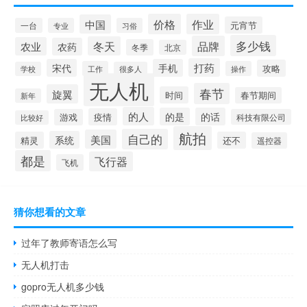
价格
作业
中国
元宵节
一台
专业
习俗
多少钱
品牌
冬天
农业
农药
冬季
北京
打药
宋代
手机
攻略
工作
操作
学校
很多人
无人机
春节
旋翼
时间
春节期间
新年
的人
的是
的话
疫情
游戏
科技有限公司
比较好
航拍
自己的
美国
系统
精灵
还不
遥控器
都是
飞行器
飞机
猜你想看的文章
过年了教师寄语怎么写
无人机打击
gopro无人机多少钱