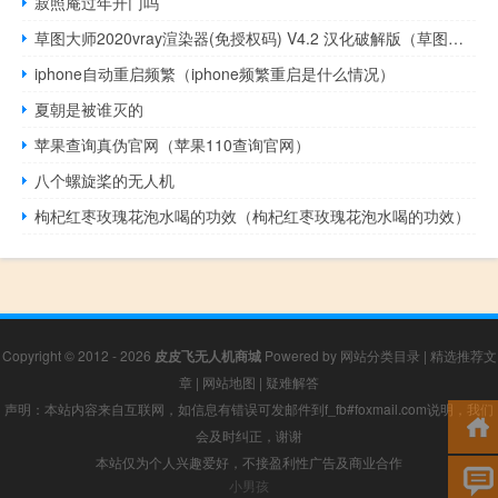
寂照庵过年开门吗
草图大师2020vray渲染器(免授权码) V4.2 汉化破解版（草图大师2020vray渲染器(免授权码) V4.2 汉化破解版功能简介）
iphone自动重启频繁（iphone频繁重启是什么情况）
夏朝是被谁灭的
苹果查询真伪官网（苹果110查询官网）
八个螺旋桨的无人机
枸杞红枣玫瑰花泡水喝的功效（枸杞红枣玫瑰花泡水喝的功效）
Copyright © 2012 - 2026
皮皮飞无人机商城
Powered by
网站分类目录
|
精选推荐文
章
|
网站地图
|
疑难解答
声明：本站内容来自互联网，如信息有错误可发邮件到f_fb#foxmail.com说明，我们
会及时纠正，谢谢
本站仅为个人兴趣爱好，不接盈利性广告及商业合作
小男孩