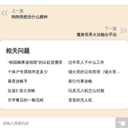
上一篇
狗狗突然没什么精神
下一篇
魔兽世界火法输出手法
相关问题
“林园幽事递相期”的出处是哪里
过年军人干什么工作
个体户专票税率是多少
烟火里的尘埃简谱（烟火里的尘埃歌词华晨宇完整版）
暴君攻略手
家行代事攻略
征途2 道士攻略
玩具无人机怎么对频
开早餐店的一般流程
变形的无人机
☚