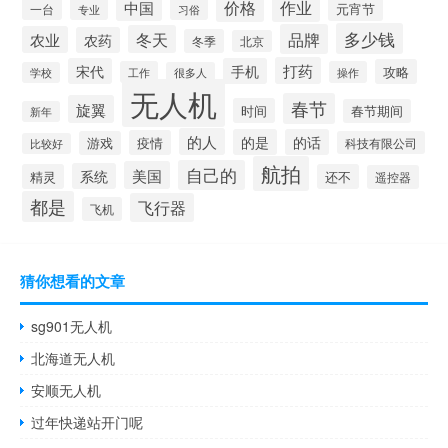
价格
作业
中国
元宵节
一台
专业
习俗
多少钱
品牌
冬天
农业
农药
冬季
北京
打药
宋代
手机
攻略
工作
操作
学校
很多人
无人机
春节
旋翼
时间
春节期间
新年
的人
的是
的话
疫情
游戏
科技有限公司
比较好
航拍
自己的
美国
系统
精灵
还不
遥控器
都是
飞行器
飞机
猜你想看的文章
sg901无人机
北海道无人机
安顺无人机
过年快递站开门呢