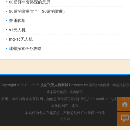
00后拜年套路深的意思
90后的歌曲大全（90后的歌曲）
普通豚草
s1无人机
mq-1c无人机
建邺探索任务攻略
Copyright © 2012 - 2026
皮皮飞无人机商城
Powered by
网站分类目录
|
精选推荐文
章
|
网站地图
|
疑难解答
声明：本站内容来自互联网，如信息有错误可发邮件到f_fb#foxmail.com说明，我们
会及时纠正，谢谢
本站仅为个人兴趣爱好，不接盈利性广告及商业合作
小男孩