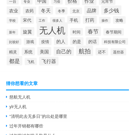
价格
作业
中国
元宵节
一台
专业
习俗
多少钱
品牌
冬天
农业
农药
冬季
北京
打药
宋代
手机
攻略
工作
操作
学校
很多人
无人机
春节
旋翼
时间
春节期间
新年
的人
的是
的话
疫情
游戏
科技有限公司
比较好
航拍
自己的
美国
系统
精灵
还不
遥控器
都是
飞行器
飞机
猜你想看的文章
慈航无人机
ylr无人机
“清明此去无多日”的出处是哪里
过年开销都有哪些