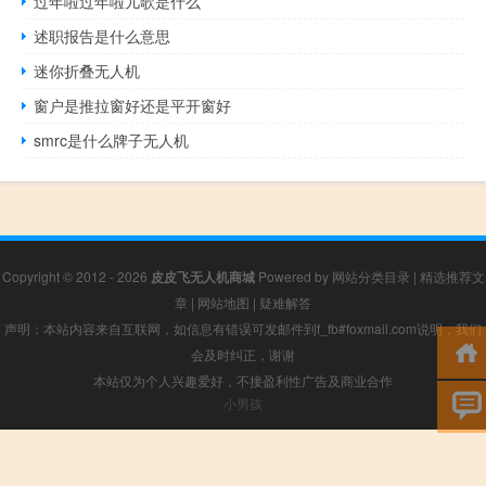
过年啦过年啦儿歌是什么
述职报告是什么意思
迷你折叠无人机
窗户是推拉窗好还是平开窗好
smrc是什么牌子无人机
Copyright © 2012 - 2026
皮皮飞无人机商城
Powered by
网站分类目录
|
精选推荐文
章
|
网站地图
|
疑难解答
声明：本站内容来自互联网，如信息有错误可发邮件到f_fb#foxmail.com说明，我们
会及时纠正，谢谢
本站仅为个人兴趣爱好，不接盈利性广告及商业合作
小男孩