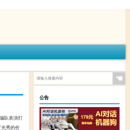
☚
公告
编队表演灯
灯光秀的价