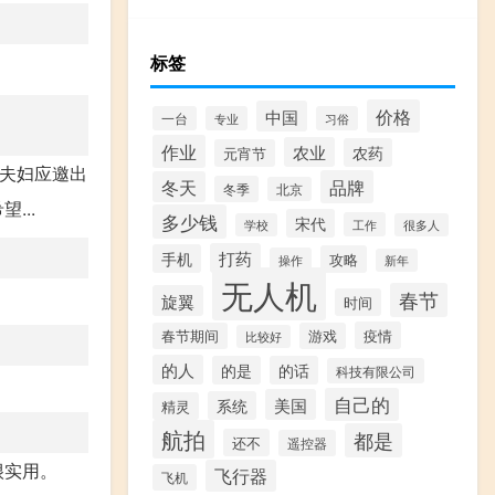
标签
价格
中国
一台
专业
习俗
作业
农业
农药
元宵节
华夫妇应邀出
品牌
冬天
冬季
北京
...
多少钱
宋代
工作
学校
很多人
打药
手机
攻略
操作
新年
无人机
春节
旋翼
时间
疫情
春节期间
游戏
比较好
的人
的是
的话
科技有限公司
自己的
美国
系统
精灵
航拍
都是
还不
遥控器
很实用。
飞行器
飞机