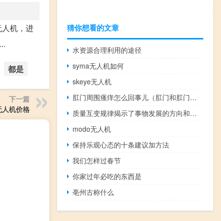
无人机，进
猜你想看的文章
.
水资源合理利用的途径
syma无人机如何
都是
skeye无人机
肛门周围瘙痒怎么回事儿（肛门和肛门周围瘙痒怎么回事）
下一篇
无人机价格
质量互变规律揭示了事物发展的方向和道路（质量互变规律揭示了事物发展的）
modo无人机
保持乐观心态的十条建议加方法
我们怎样过春节
你家过年必吃的东西是
亳州古称什么