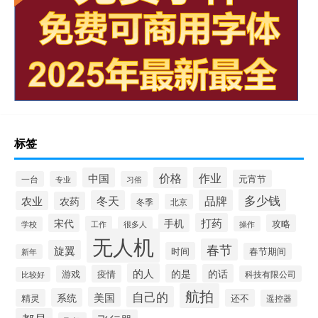
标签
价格
作业
中国
元宵节
一台
专业
习俗
多少钱
品牌
冬天
农业
农药
冬季
北京
打药
宋代
手机
攻略
工作
操作
学校
很多人
无人机
春节
旋翼
时间
春节期间
新年
的人
的是
的话
疫情
游戏
科技有限公司
比较好
航拍
自己的
美国
系统
精灵
还不
遥控器