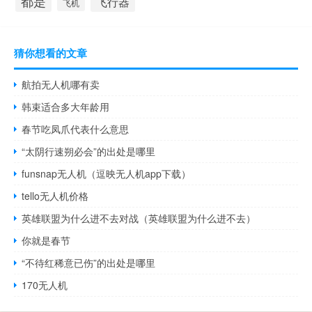
都是
飞行器
飞机
猜你想看的文章
航拍无人机哪有卖
韩束适合多大年龄用
春节吃凤爪代表什么意思
“太阴行速朔必会”的出处是哪里
funsnap无人机（逗映无人机app下载）
tello无人机价格
英雄联盟为什么进不去对战（英雄联盟为什么进不去）
你就是春节
“不待红稀意已伤”的出处是哪里
170无人机