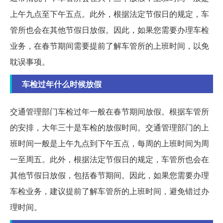
上午九点至下午五点。此外，根据法定节假日的规定，车
管所也会在其他节假日放假。因此，如果您需要办理车检
业务，在春节期间需要提前了解车管所的上班时间，以免
耽误事项。
车检过年什么时候放假
交通管理部门车检过年一般在春节期间放假。根据车管所
的安排，大年三十是车检的放假时间。交通管理部门的上
班时间一般是上午九点到下午五点，每周的上班时间为周
一至周五。此外，根据法定节假日的规定，车管所也会在
其他节假日放假，包括春节期间。因此，如果您需要办理
车检业务，建议提前了解车管所的上班时间，避免错过办
理时间。