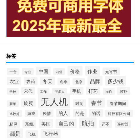
标签
价格
作业
中国
元宵节
一台
专业
习俗
多少钱
品牌
冬天
农业
农药
冬季
北京
打药
宋代
手机
攻略
工作
操作
学校
很多人
无人机
春节
旋翼
时间
春节期间
新年
的人
的是
的话
疫情
游戏
科技有限公司
比较好
航拍
自己的
美国
系统
精灵
还不
遥控器
都是
飞行器
飞机