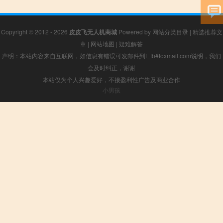
Copyright © 2012 - 2026
皮皮飞无人机商城
Powered by
网站分类目录
|
精选推荐文
章
|
网站地图
|
疑难解答
声明：本站内容来自互联网，如信息有错误可发邮件到f_fb#foxmail.com说明，我们
会及时纠正，谢谢
本站仅为个人兴趣爱好，不接盈利性广告及商业合作
小男孩