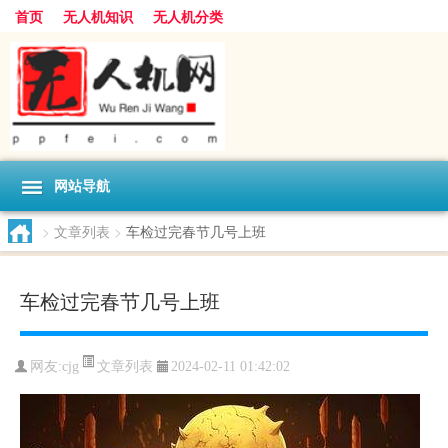
首页
无人机知识
无人机分类
网站导航
>
文章列表
>
车检过完春节几号上班
车检过完春节几号上班
文章列表
网友:
cjg
2024-02-11 01:42:02