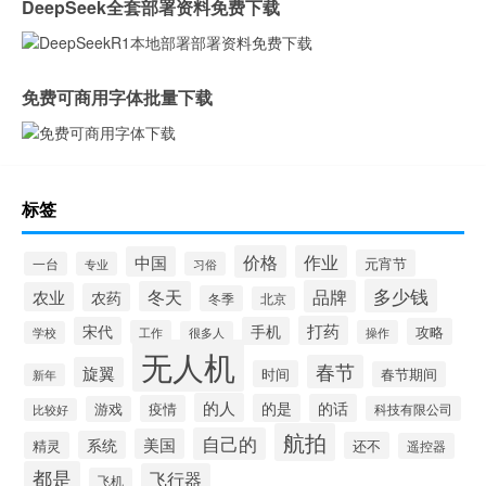
DeepSeek全套部署资料免费下载
免费可商用字体批量下载
标签
价格
作业
中国
元宵节
一台
专业
习俗
多少钱
品牌
冬天
农业
农药
冬季
北京
打药
宋代
手机
攻略
工作
操作
学校
很多人
无人机
春节
旋翼
时间
春节期间
新年
的人
的是
的话
疫情
游戏
科技有限公司
比较好
航拍
自己的
美国
系统
精灵
还不
遥控器
都是
飞行器
飞机