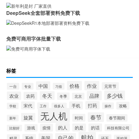
DeepSeek全套部署资料免费下载
免费可商用字体批量下载
标签
价格
作业
中国
元宵节
一台
专业
习俗
多少钱
品牌
冬天
农业
农药
冬季
北京
打药
宋代
手机
攻略
工作
操作
学校
很多人
无人机
春节
旋翼
时间
春节期间
新年
的人
的是
的话
疫情
游戏
科技有限公司
比较好
航拍
自己的
美国
系统
精灵
还不
遥控器