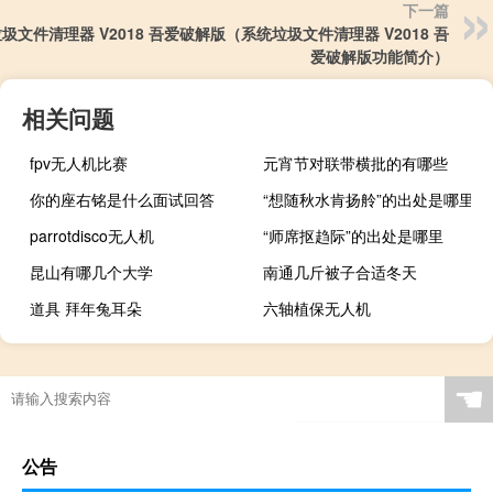
下一篇
圾文件清理器 V2018 吾爱破解版（系统垃圾文件清理器 V2018 吾
爱破解版功能简介）
相关问题
fpv无人机比赛
元宵节对联带横批的有哪些
你的座右铭是什么面试回答
“想随秋水肯扬舲”的出处是哪里
parrotdisco无人机
“师席抠趋际”的出处是哪里
昆山有哪几个大学
南通几斤被子合适冬天
道具 拜年兔耳朵
六轴植保无人机
☚
公告