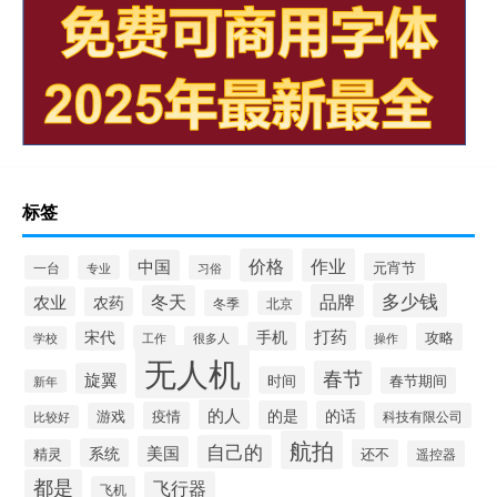
标签
价格
作业
中国
元宵节
一台
专业
习俗
多少钱
品牌
冬天
农业
农药
冬季
北京
打药
宋代
手机
攻略
工作
操作
学校
很多人
无人机
春节
旋翼
时间
春节期间
新年
的人
的是
的话
疫情
游戏
科技有限公司
比较好
航拍
自己的
美国
系统
精灵
还不
遥控器
都是
飞行器
飞机