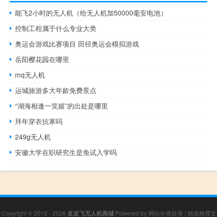
能飞2小时的无人机（给无人机加50000毫安电池）
控制工程属于什么专业大类
奥运会游戏比赛项目 田径奥运会模拟游戏
岳阳樱花园在哪里
mq无人机
运城旅游多大年龄免费景点
“湖海相逢一笑嬉”的出处是哪里
拜年穿衣抗寒吗
249g无人机
安徽大学在职研究生是免试入学吗
Copyright © 2012 - 2026
皮皮飞无人机商城
Powered by
网站分类目录
|
精选推荐文