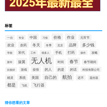
标签
价格
作业
中国
元宵节
一台
专业
习俗
多少钱
品牌
冬天
农业
农药
冬季
北京
打药
宋代
手机
攻略
工作
操作
学校
很多人
无人机
春节
旋翼
时间
春节期间
新年
的人
的是
的话
疫情
游戏
科技有限公司
比较好
航拍
自己的
美国
系统
精灵
还不
遥控器
都是
飞行器
飞机
猜你想看的文章