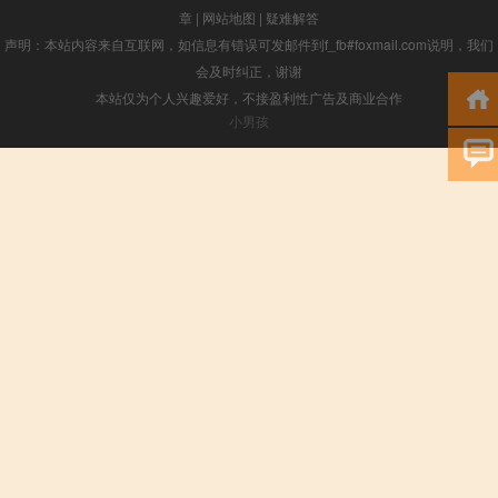
章
|
网站地图
|
疑难解答
声明：本站内容来自互联网，如信息有错误可发邮件到f_fb#foxmail.com说明，我们
会及时纠正，谢谢
本站仅为个人兴趣爱好，不接盈利性广告及商业合作
小男孩