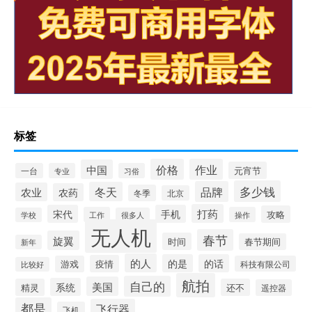
标签
价格
作业
中国
元宵节
一台
专业
习俗
多少钱
品牌
冬天
农业
农药
冬季
北京
打药
宋代
手机
攻略
工作
操作
学校
很多人
无人机
春节
旋翼
时间
春节期间
新年
的人
的是
的话
疫情
游戏
科技有限公司
比较好
航拍
自己的
美国
系统
精灵
还不
遥控器
都是
飞行器
飞机