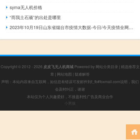
syma无人机价格
“而我土石顽”的出处是哪里
2023年10月19日山东省烟台市疫情大数据-今日/今天疫情全网搜索最新实时消息动态情况通知播报
Copyright © 2012 - 2026
皮皮飞无人机商城
Powered by
网站分类目录
|
精选推荐文
章
|
网站地图
|
疑难解答
声明：本站内容来自互联网，如信息有错误可发邮件到f_fb#foxmail.com说明，我们
会及时纠正，谢谢
本站仅为个人兴趣爱好，不接盈利性广告及商业合作
小男孩