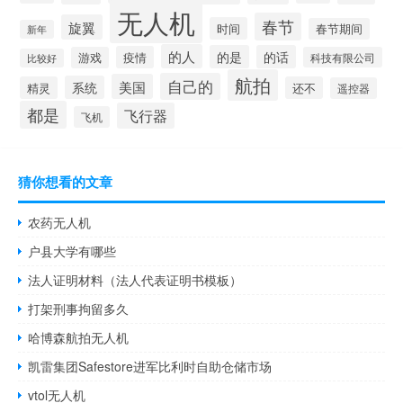
无人机
春节
旋翼
时间
春节期间
新年
的人
的是
的话
疫情
游戏
科技有限公司
比较好
航拍
自己的
美国
系统
精灵
还不
遥控器
都是
飞行器
飞机
猜你想看的文章
农药无人机
户县大学有哪些
法人证明材料（法人代表证明书模板）
打架刑事拘留多久
哈博森航拍无人机
凯雷集团Safestore进军比利时自助仓储市场
vtol无人机