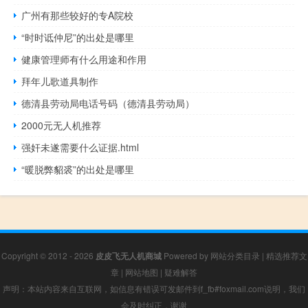
广州有那些较好的专A院校
“时时诋仲尼”的出处是哪里
健康管理师有什么用途和作用
拜年儿歌道具制作
德清县劳动局电话号码（德清县劳动局）
2000元无人机推荐
强奸未遂需要什么证据.html
“暖脱弊貂裘”的出处是哪里
Copyright © 2012 - 2026
皮皮飞无人机商城
Powered by
网站分类目录
|
精选推荐文
章
|
网站地图
|
疑难解答
声明：本站内容来自互联网，如信息有错误可发邮件到f_fb#foxmail.com说明，我们
会及时纠正，谢谢