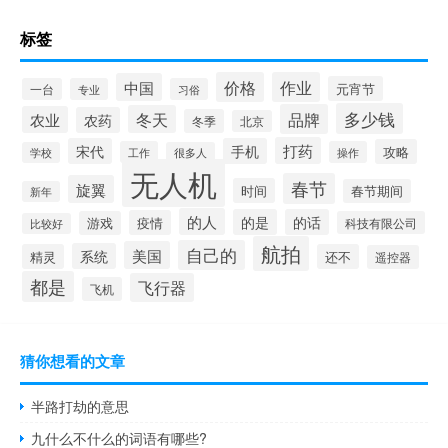
标签
价格
作业
中国
元宵节
一台
专业
习俗
多少钱
品牌
冬天
农业
农药
冬季
北京
打药
宋代
手机
攻略
工作
操作
学校
很多人
无人机
春节
旋翼
时间
春节期间
新年
的人
的是
的话
疫情
游戏
科技有限公司
比较好
航拍
自己的
美国
系统
精灵
还不
遥控器
都是
飞行器
飞机
猜你想看的文章
半路打劫的意思
九什么不什么的词语有哪些?