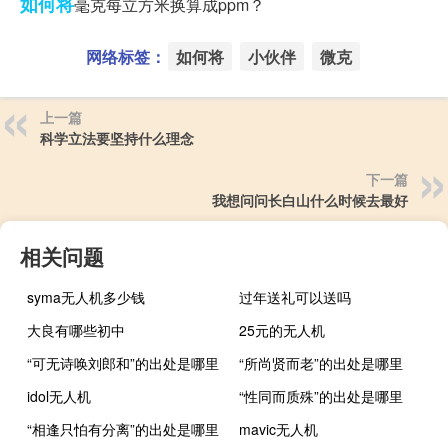
如何将
毫克每立方米换算成ppm？
网络标签：
如何将
小伙伴
微克
上一篇
科学立法要坚持什么理念
下一篇
我想问问长白山什么时候去最好
相关问题
syma无人机多少钱
过年送礼可以送吗
大良有哪些初中
25元的无人机
“可无诗唤刘郎和”的出处是哪里
“所尚贤而老”的出处是哪里
idol无人机
“性同而质殊”的出处是哪里
“相逢只怕有分离”的出处是哪里
mavic无人机