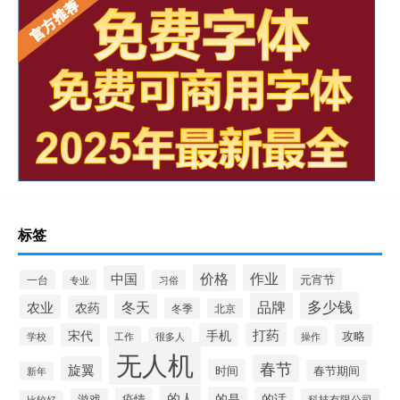
标签
价格
作业
中国
元宵节
一台
专业
习俗
多少钱
品牌
冬天
农业
农药
冬季
北京
打药
宋代
手机
攻略
工作
操作
学校
很多人
无人机
春节
旋翼
时间
春节期间
新年
的人
的是
的话
疫情
游戏
科技有限公司
比较好