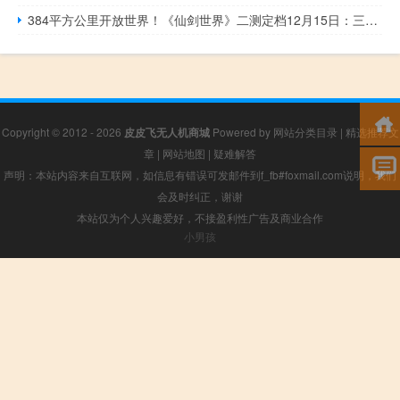
384平方公里开放世界！《仙剑世界》二测定档12月15日：三端互通
Copyright © 2012 - 2026
皮皮飞无人机商城
Powered by
网站分类目录
|
精选推荐文
章
|
网站地图
|
疑难解答
声明：本站内容来自互联网，如信息有错误可发邮件到f_fb#foxmail.com说明，我们
会及时纠正，谢谢
本站仅为个人兴趣爱好，不接盈利性广告及商业合作
小男孩