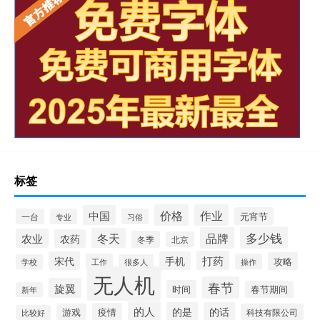
标签
价格
作业
中国
元宵节
一台
专业
习俗
多少钱
品牌
冬天
农业
农药
冬季
北京
打药
宋代
手机
攻略
工作
操作
学校
很多人
无人机
春节
旋翼
时间
春节期间
新年
的人
的是
的话
疫情
游戏
科技有限公司
比较好