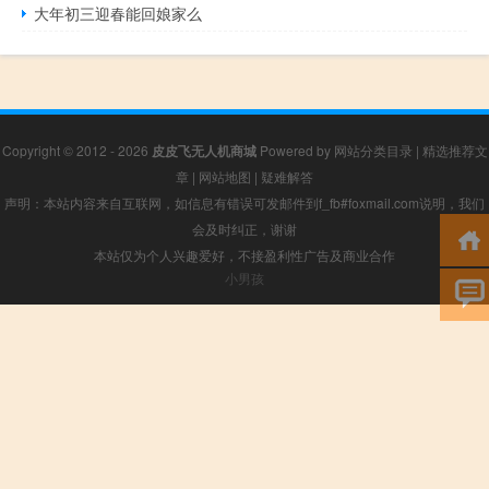
大年初三迎春能回娘家么
Copyright © 2012 - 2026
皮皮飞无人机商城
Powered by
网站分类目录
|
精选推荐文
章
|
网站地图
|
疑难解答
声明：本站内容来自互联网，如信息有错误可发邮件到f_fb#foxmail.com说明，我们
会及时纠正，谢谢
本站仅为个人兴趣爱好，不接盈利性广告及商业合作
小男孩