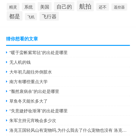
航拍
自己的
美国
系统
精灵
还不
遥控器
都是
飞行器
飞机
猜你想看的文章
“暖于蛮帐紫茸毡”的出处是哪里
无人机的钱
大年初几能往外倒脏水
南方有哪些重点大学
“颓然衰病余”的出处是哪里
草鱼冬天能长多大了
“失意婕妤妆渐薄”的出处是哪里
朱军主持元宵晚会多少次
洛克王国轻风山有宠物吗,为什么我去了什么宠物也没有 洛克王国怎么去轻风山