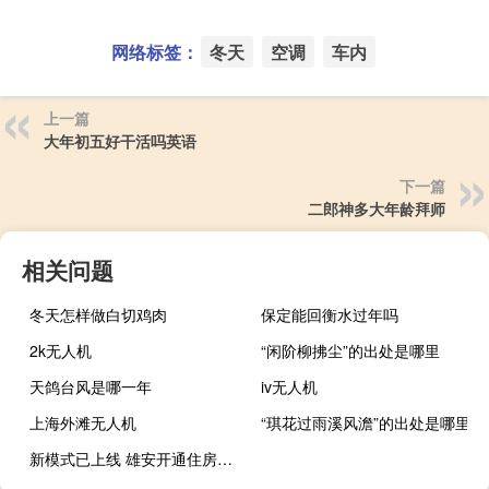
网络标签：
冬天
空调
车内
上一篇
大年初五好干活吗英语
下一篇
二郎神多大年龄拜师
相关问题
冬天怎样做白切鸡肉
保定能回衡水过年吗
2k无人机
“闲阶柳拂尘”的出处是哪里
天鸽台风是哪一年
iv无人机
上海外滩无人机
“琪花过雨溪风澹”的出处是哪里
新模式已上线 雄安开通住房公积金租房直付功能