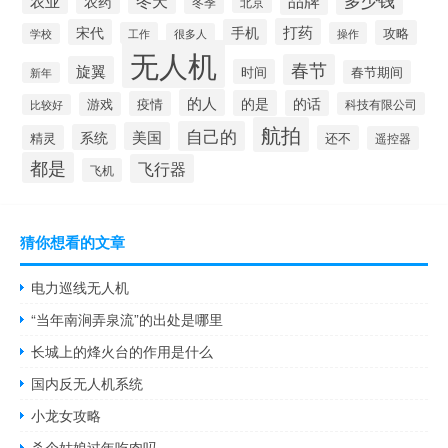
品牌
冬天
农业
农药
冬季
北京
打药
宋代
手机
攻略
工作
操作
学校
很多人
无人机
春节
旋翼
时间
春节期间
新年
的人
的是
的话
疫情
游戏
科技有限公司
比较好
航拍
自己的
美国
系统
精灵
还不
遥控器
都是
飞行器
飞机
猜你想看的文章
电力巡线无人机
“当年南涧弄泉流”的出处是哪里
长城上的烽火台的作用是什么
国内反无人机系统
小龙女攻略
杀个姑娘过年吃肉吗