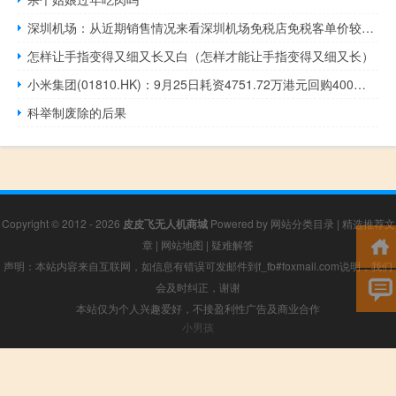
深圳机场：从近期销售情况来看深圳机场免税店免税客单价较2019年已实现翻倍
怎样让手指变得又细又长又白（怎样才能让手指变得又细又长）
小米集团(01810.HK)：9月25日耗资4751.72万港元回购400万股
科举制废除的后果
Copyright © 2012 - 2026
皮皮飞无人机商城
Powered by
网站分类目录
|
精选推荐文
章
|
网站地图
|
疑难解答
声明：本站内容来自互联网，如信息有错误可发邮件到f_fb#foxmail.com说明，我们
会及时纠正，谢谢
本站仅为个人兴趣爱好，不接盈利性广告及商业合作
小男孩