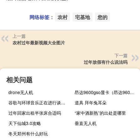
网络标签：
农村
宅基地
您的
上一篇
农村过年最新视频大全图片
下一篇
过年放假有什么说法吗
相关问题
drone无人机
昂达9600gso显卡（昂达9600gso 384m）
谷歌与环球音乐正在进行谈判从而尝试就人工智能“深度伪造”技术达成协议双方商谈的内容包括为人工智能生成的歌曲申请“艺术家声音”授权
道具 拜年兔耳朵
过年回家出租半张床合适吗
“家中酒新熟”的出处是哪里
天下仙城3.0攻略
垂直无人机
冬天郑州有什么好玩