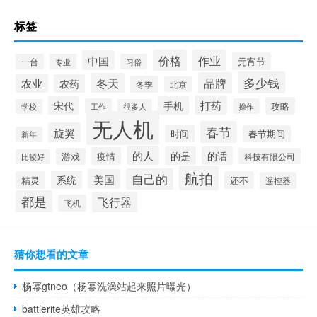
标签
价格
作业
中国
元宵节
一台
专业
习俗
多少钱
品牌
冬天
农业
农药
冬季
北京
打药
宋代
手机
攻略
工作
操作
学校
很多人
无人机
春节
旋翼
时间
春节期间
新年
的人
的是
的话
疫情
游戏
科技有限公司
比较好
航拍
自己的
美国
系统
精灵
还不
遥控器
都是
飞行器
飞机
猜你想看的文章
杨幂gtneo（杨幂洗澡站起来照片曝光）
battlerite英雄攻略