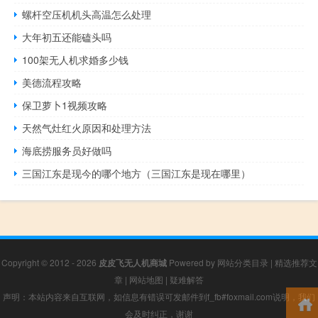
螺杆空压机机头高温怎么处理
大年初五还能磕头吗
100架无人机求婚多少钱
美德流程攻略
保卫萝卜1视频攻略
天然气灶红火原因和处理方法
海底捞服务员好做吗
三国江东是现今的哪个地方（三国江东是现在哪里）
Copyright © 2012 - 2026
皮皮飞无人机商城
Powered by
网站分类目录
|
精选推荐文
章
|
网站地图
|
疑难解答
声明：本站内容来自互联网，如信息有错误可发邮件到f_fb#foxmail.com说明，我们
会及时纠正，谢谢