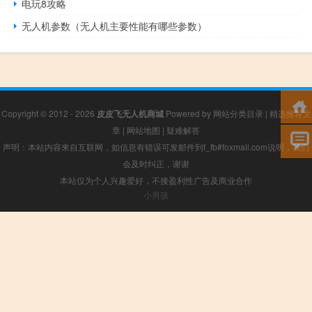
电玩8攻略
无人机参数（无人机主要性能有哪些参数）
Copyright © 2012 - 2026
皮皮飞无人机商城
Powered by
网站分类目录
|
精选推荐文
章
|
网站地图
|
疑难解答
声明：本站内容来自互联网，如信息有错误可发邮件到f_fb#foxmail.com说明，我们
会及时纠正，谢谢
本站仅为个人兴趣爱好，不接盈利性广告及商业合作
小男孩