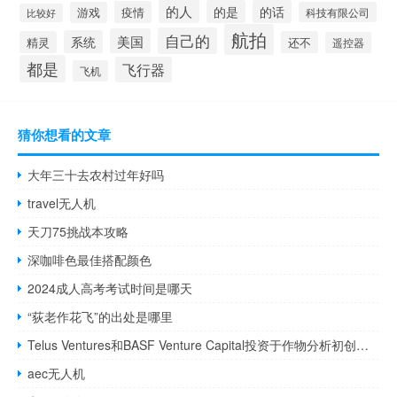
的人
的是
的话
疫情
游戏
科技有限公司
比较好
航拍
自己的
美国
系统
精灵
还不
遥控器
都是
飞行器
飞机
猜你想看的文章
大年三十去农村过年好吗
travel无人机
天刀75挑战本攻略
深咖啡色最佳搭配颜色
2024成人高考考试时间是哪天
“荻老作花飞”的出处是哪里
Telus Ventures和BASF Venture Capital投资于作物分析初创公司
aec无人机