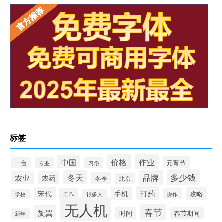
标签
价格
作业
中国
元宵节
一台
专业
习俗
多少钱
品牌
冬天
农业
农药
冬季
北京
打药
宋代
手机
攻略
工作
操作
学校
很多人
无人机
春节
旋翼
时间
春节期间
新年