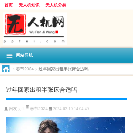
首页
无人机知识
无人机分类
网站导航
>
春节2024
>
过年回家出租半张床合适吗
过年回家出租半张床合适吗
春节2024
网友:
gnh
2024-02-10 14:04:49