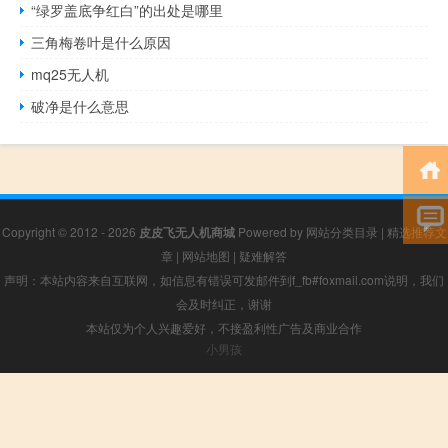
“绿罗盖底争红白”的出处是哪里
三角梅卷叶是什么原因
mq25无人机
破净是什么意思
Copyright © 2012 - 2026
皮皮飞无人机商城
Powered by
网站分类目录
|
精选推荐文
章
|
网站地图
|
疑难解答
声明：本站内容来自互联网，如信息有错误可发邮件到f_fb#foxmail.com说明，我们
会及时纠正，谢谢
本站仅为个人兴趣爱好，不接盈利性广告及商业合作
小男孩