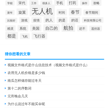
打药
宋代
手机
攻略
工作
操作
学校
很多人
无人机
春节
旋翼
时间
春节期间
新年
的人
的是
的话
疫情
游戏
科技有限公司
比较好
航拍
自己的
美国
系统
精灵
还不
遥控器
都是
飞行器
飞机
猜你想看的文章
视频文件格式是什么信息技术（视频文件格式是什么）
农用无人机价格是多少钱
南瓜怎样储存能过冬天
第十二的序数词
元宵晚会几天
为什么说过年不能买伞呢