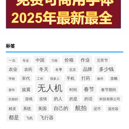
标签
价格
作业
中国
元宵节
一台
专业
习俗
多少钱
品牌
冬天
农业
农药
冬季
北京
打药
宋代
手机
攻略
工作
操作
学校
很多人
无人机
春节
旋翼
时间
春节期间
新年
的人
的是
的话
疫情
游戏
科技有限公司
比较好
航拍
自己的
美国
系统
精灵
还不
遥控器
都是
飞行器
飞机