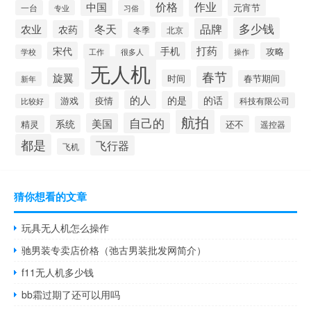
价格
作业
中国
元宵节
一台
专业
习俗
多少钱
品牌
冬天
农业
农药
冬季
北京
打药
宋代
手机
攻略
工作
操作
学校
很多人
无人机
春节
旋翼
时间
春节期间
新年
的人
的是
的话
疫情
游戏
科技有限公司
比较好
航拍
自己的
美国
系统
精灵
还不
遥控器
都是
飞行器
飞机
猜你想看的文章
玩具无人机怎么操作
驰男装专卖店价格（弛古男装批发网简介）
f11无人机多少钱
bb霜过期了还可以用吗