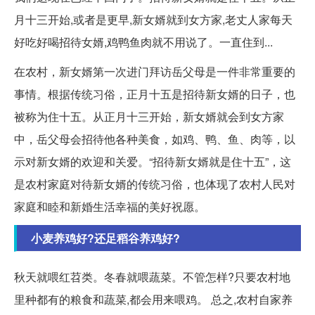
月十三开始,或者是更早,新女婿就到女方家,老丈人家每天
好吃好喝招待女婿,鸡鸭鱼肉就不用说了。一直住到...
在农村，新女婿第一次进门拜访岳父母是一件非常重要的
事情。根据传统习俗，正月十五是招待新女婿的日子，也
被称为住十五。从正月十三开始，新女婿就会到女方家
中，岳父母会招待他各种美食，如鸡、鸭、鱼、肉等，以
示对新女婿的欢迎和关爱。“招待新女婿就是住十五”，这
是农村家庭对待新女婿的传统习俗，也体现了农村人民对
家庭和睦和新婚生活幸福的美好祝愿。
小麦养鸡好?还足稻谷养鸡好?
秋天就喂红苕类。冬春就喂蔬菜。不管怎样?只要农村地
里种都有的粮食和蔬菜,都会用来喂鸡。 总之,农村自家养