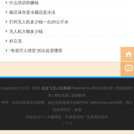
什么培训班赚钱
豌豆保存是冷藏还是冷冻
打药无人机多少钱一台20公斤水
无人机大概多少钱
好立克
“有底可人情意”的出处是哪里
Copyright © 2012 - 2026
皮皮飞无人机商城
Powered by
网站分类目录
|
精选推荐文
章
|
网站地图
|
疑难解答
声明：本站内容来自互联网，如信息有错误可发邮件到f_fb#foxmail.com说明，我们
会及时纠正，谢谢
本站仅为个人兴趣爱好，不接盈利性广告及商业合作
小男孩