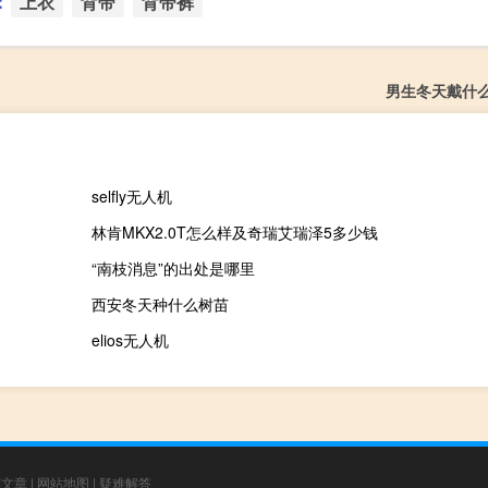
：
上衣
背带
背带裤
男生冬天戴什
selfly无人机
林肯MKX2.0T怎么样及奇瑞艾瑞泽5多少钱
“南枝消息”的出处是哪里
西安冬天种什么树苗
elios无人机
荐文章
|
网站地图
|
疑难解答