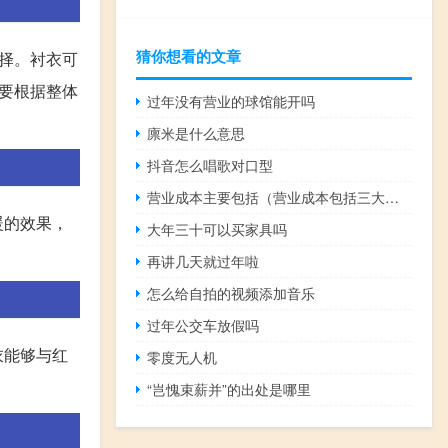
猜你想看的文章
择。衬衣可
要根据整体
过年没有营业的球馆能开吗
廪米是什么意思
抖音怎么唱歌对口型
营业成本主要包括（营业成本包括三大费用）
暖的效果，
大年三十可以买家具吗
再讲几天就过年啦
怎么给自拍的视频添加音乐
过年公交车放假吗
衣能够与红
零度无人机
“岂愧束薪并”的出处是哪里