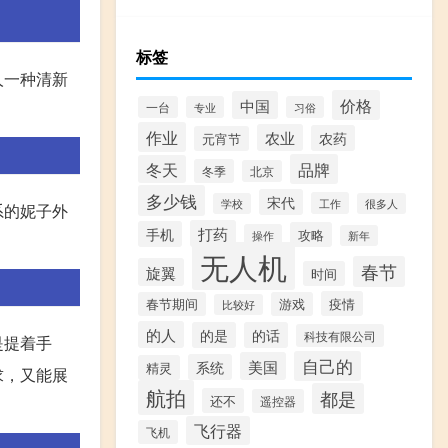
标签
人一种清新
价格
中国
一台
专业
习俗
作业
农业
农药
元宵节
品牌
冬天
冬季
北京
多少钱
宋代
工作
学校
很多人
系的妮子外
打药
手机
攻略
操作
新年
无人机
春节
旋翼
时间
疫情
春节期间
游戏
比较好
的人
的是
的话
科技有限公司
是提着手
自己的
美国
系统
精灵
求，又能展
航拍
都是
还不
遥控器
飞行器
飞机