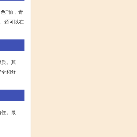
色T恤，青
。还可以在
棉质。其
安全和舒
扣住。最