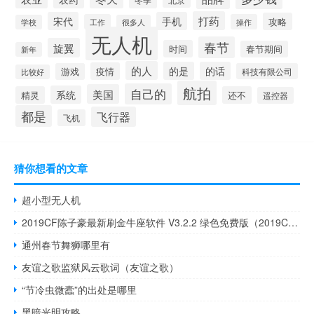
冬季
北京
打药
宋代
手机
攻略
工作
操作
学校
很多人
无人机
春节
旋翼
时间
春节期间
新年
的人
的是
的话
疫情
游戏
科技有限公司
比较好
航拍
自己的
美国
系统
精灵
还不
遥控器
都是
飞行器
飞机
猜你想看的文章
超小型无人机
2019CF陈子豪最新刷金牛座软件 V3.2.2 绿色免费版（2019CF陈子豪最新刷金牛座软件 V3.2.2 绿色免费版功能简介）
通州春节舞狮哪里有
友谊之歌监狱风云歌词（友谊之歌）
“节冷虫微蠹”的出处是哪里
黑暗光明攻略