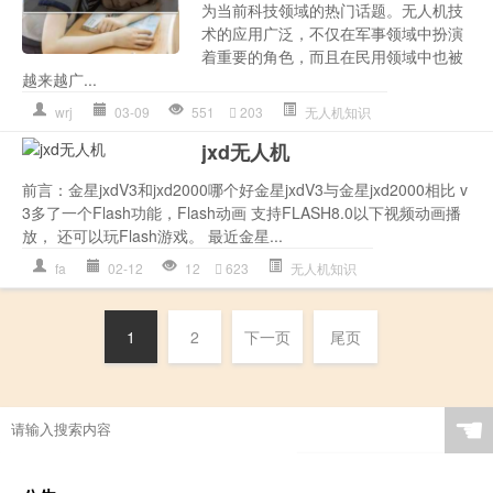
为当前科技领域的热门话题。无人机技
术的应用广泛，不仅在军事领域中扮演
着重要的角色，而且在民用领域中也被
越来越广...
wrj
03-09
551
203
无人机知识
jxd无人机
前言：金星jxdV3和jxd2000哪个好金星jxdV3与金星jxd2000相比 v
3多了一个Flash功能，Flash动画 支持FLASH8.0以下视频动画播
放， 还可以玩Flash游戏。 最近金星...
fa
02-12
12
623
无人机知识
1
2
下一页
尾页
☚