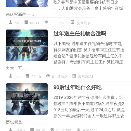
吃? 春节是中国最重要的传统节日之
一，人们通常会准备一桌丰盛的年夜饭
来庆祝新的一...
cjc
02-11
0
598
文章列表
过年送主任礼物合适吗
以下围绕“过年送主任礼物合适吗”主题
解决网友的困惑 员工给车间主任过节送
啥合适? 健康礼物是送给车间主任的不
错选择。考虑到车间主任工作繁忙和压
力大，可...
gns
02-10
0
342
春节2024
90后过年吃什么好吃
2019-2020年跨年夜你用什么美食，陪
你过年? 跨年夜不知道吃啥? 跨年夜是2
018公历的最后一天,过了24点之后,就是
新的一年,虽然我们国人一般过得都是农
历也就是...
sslake
02-10
0
775
春节2024