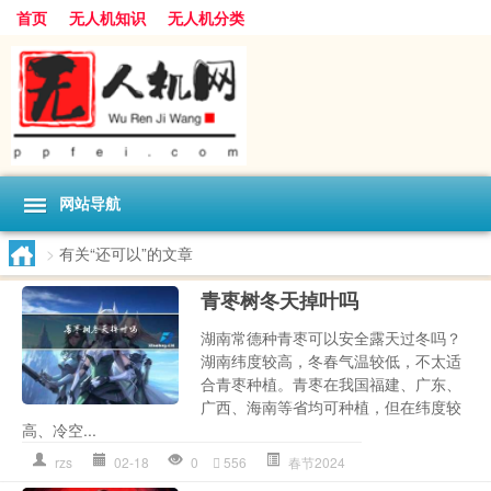
首页
无人机知识
无人机分类
网站导航
>
有关“还可以”的文章
青枣树冬天掉叶吗
湖南常德种青枣可以安全露天过冬吗？
湖南纬度较高，冬春气温较低，不太适
合青枣种植。青枣在我国福建、广东、
广西、海南等省均可种植，但在纬度较
高、冷空...
rzs
02-18
0
556
春节2024