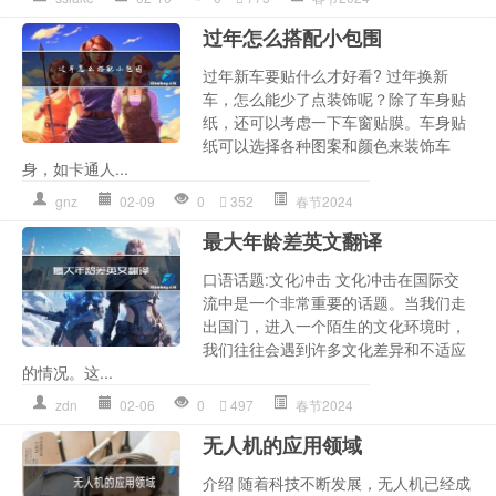
过年怎么搭配小包围
过年新车要贴什么才好看? 过年换新
车，怎么能少了点装饰呢？除了车身贴
纸，还可以考虑一下车窗贴膜。车身贴
纸可以选择各种图案和颜色来装饰车
身，如卡通人...
gnz
02-09
0
352
春节2024
最大年龄差英文翻译
口语话题:文化冲击 文化冲击在国际交
流中是一个非常重要的话题。当我们走
出国门，进入一个陌生的文化环境时，
我们往往会遇到许多文化差异和不适应
的情况。这...
zdn
02-06
0
497
春节2024
无人机的应用领域
介绍 随着科技不断发展，无人机已经成