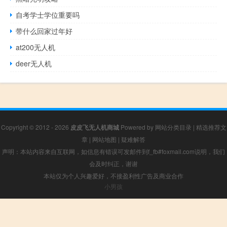
自考学士学位重要吗
带什么回家过年好
at200无人机
deer无人机
Copyright © 2012 - 2026
皮皮飞无人机商城
Powered by
网站分类目录
|
精选推荐文
章
|
网站地图
|
疑难解答
声明：本站内容来自互联网，如信息有错误可发邮件到f_fb#foxmail.com说明，我们
会及时纠正，谢谢
本站仅为个人兴趣爱好，不接盈利性广告及商业合作
小男孩