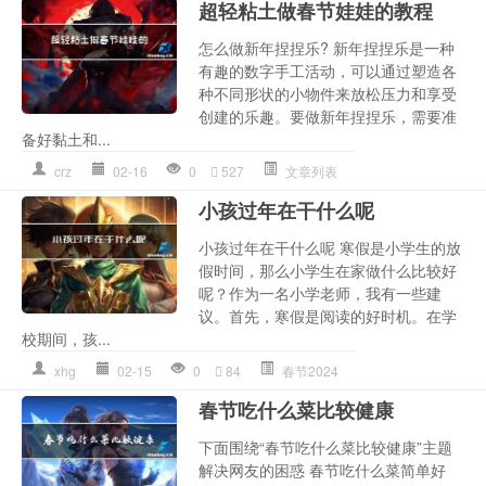
超轻粘土做春节娃娃的教程
怎么做新年捏捏乐? 新年捏捏乐是一种
有趣的数字手工活动，可以通过塑造各
种不同形状的小物件来放松压力和享受
创建的乐趣。要做新年捏捏乐，需要准
备好黏土和...
crz
02-16
0
527
文章列表
小孩过年在干什么呢
小孩过年在干什么呢 寒假是小学生的放
假时间，那么小学生在家做什么比较好
呢？作为一名小学老师，我有一些建
议。首先，寒假是阅读的好时机。在学
校期间，孩...
xhg
02-15
0
84
春节2024
春节吃什么菜比较健康
下面围绕“春节吃什么菜比较健康”主题
解决网友的困惑 春节吃什么菜简单好