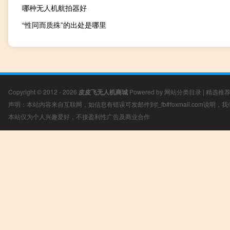
哪种无人机航拍器好
“性同而质殊”的出处是哪里
Copyright © 2012 - 2026
皮皮飞无人机商城
Powered by
网站分类目录
|
精选推
声明：本站内容来自互联网，如信息有错误可发邮件到f_fb#foxmail.com说明
本站仅为个人兴趣爱好，不接盈利性广告及商业合作