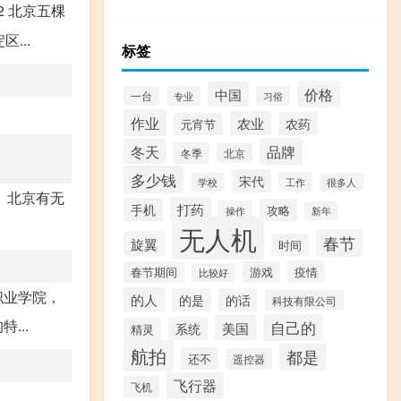
52 北京五棵
...
标签
价格
中国
一台
专业
习俗
作业
农业
农药
元宵节
品牌
冬天
冬季
北京
多少钱
宋代
工作
学校
很多人
、北京有无
打药
手机
攻略
操作
新年
无人机
春节
旋翼
时间
疫情
春节期间
游戏
比较好
职业学院，
的人
的是
的话
科技有限公司
...
自己的
美国
系统
精灵
航拍
都是
还不
遥控器
飞行器
飞机