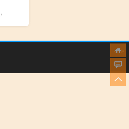
了）
小男孩