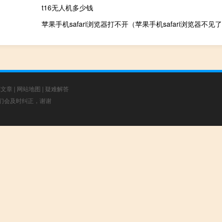
t16无人机多少钱
苹果手机safari浏览器打不开（苹果手机safari浏览器不见
荐文章
|
网站地图
|
疑难解答
，我们会及时纠正，谢谢