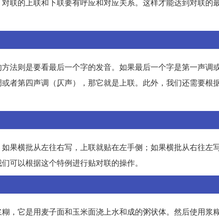
，对联的上联和下联要有呼应和对应关系。这样才能达到对联的
的方法则是要看最后一个字的发音。如果最后一个字是第一声调
调或者第四声调（仄声），那它就是上联。此外，我们还需要根
。如果横批从左往右写，上联就贴在左手侧；如果横批从右往左
我们可以根据这个特例进行贴对联的操作。
浆糊，它是用麦子面和玉米面浇上水和成的粥状体。然后使用浆