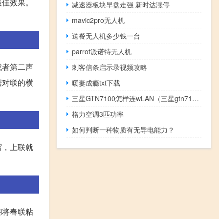
最佳效果。
减速器板块早盘走强 新时达涨停
mavic2pro无人机
送餐无人机多少钱一台
parrot派诺特无人机
或者第二声
刺客信条启示录视频攻略
据对联的横
暖妻成瘾txt下载
三星GTN7100怎样连wLAN（三星gtn7100）
格力空调3匹功率
如何判断一种物质有无导电能力？
写，上联就
糊将春联粘