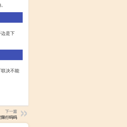
确。
手边是下
下联决不能
下一篇
安限行吗吗