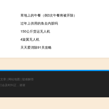
草地上的午餐（倒3次午餐将被开除）
过年上供用的鱼去内脏吗
150公斤货运无人机
4旋翼无人机
天天爱消除91关攻略
荐文章
|
网站地图
|
疑难解答
，我们会及时纠正，谢谢