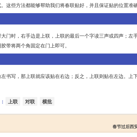
式。这些方法都能够帮助我们将春联贴好，并且保证贴的位置准
对大门时，右手边是上联，上联的最后一个字读三声或四声；左
明胶带将两个角固定在门上即可。
向左书写，那上联就应该贴在右边；反之，上联则贴在左边。上
：
上联
对联
横批
春节过后西