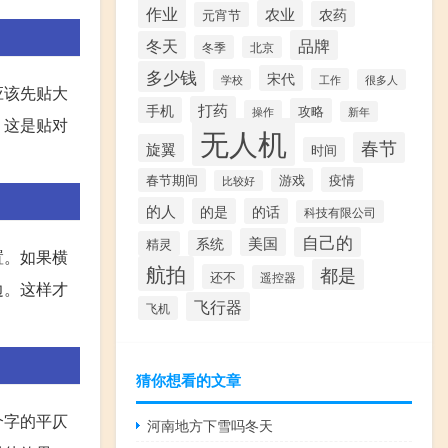
作业
农业
农药
元宵节
品牌
冬天
冬季
北京
多少钱
宋代
工作
学校
很多人
应该先贴大
打药
手机
攻略
操作
新年
。这是贴对
无人机
春节
旋翼
时间
疫情
春节期间
游戏
比较好
的人
的是
的话
科技有限公司
自己的
美国
系统
精灵
置。如果横
航拍
都是
还不
遥控器
边。这样才
飞行器
飞机
猜你想看的文章
个字的平仄
河南地方下雪吗冬天