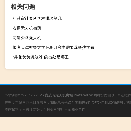
相关问题
江苏审计专科学校排名第几
农用无人机撒药
高速公路无人机
报考天津财经大学在职研究生需要花多少学费
“井花荧荧沉姣姝”的出处是哪里
Copyright © 2012 - 2026
皮皮飞无人机商城
Powered by
网站分类目录
|
精选推
声明：本站内容来自互联网，如信息有错误可发邮件到f_fb#foxmail.com说明
本站仅为个人兴趣爱好，不接盈利性广告及商业合作